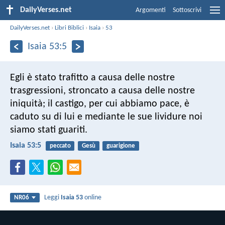
DailyVerses.net
Argomenti
Sottoscrivi
DailyVerses.net
›
Libri Biblici
›
Isaia
›
53
Isaia 53:5
Egli è stato trafitto a causa delle nostre
trasgressioni,
stroncato a causa delle nostre
iniquità;
il castigo, per cui abbiamo pace, è
caduto su di lui
e mediante le sue lividure noi
siamo stati guariti.
Isaia 53:5
peccato
Gesù
guarigione
Leggi
Isaia 53
online
NR06