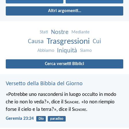
Altri argomenti…
Nostre
Stati
Mediante
Trasgressioni
Causa
Cui
Iniquità
Abbiamo
Siamo
Cerca versetti Biblici
Versetto della Bibbia del Giorno
«Potrebbe uno nascondersi in luogo occulto in modo
che io non lo veda?», dice il S
ignore
. «Io non riempio
forse il cielo e la terra?», dice il S
ignore
.
Geremia 23:24
Dio
paradiso