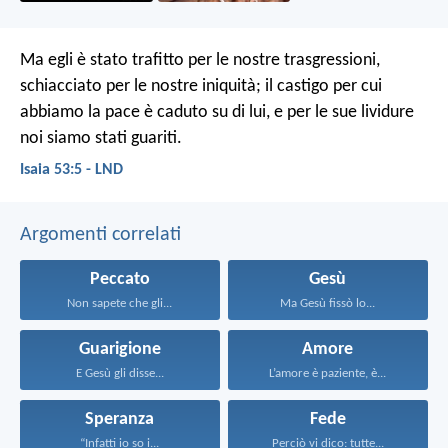
Ma egli è stato trafitto per le nostre trasgressioni,
schiacciato per le nostre iniquità;
il castigo per cui
abbiamo la pace è caduto su di lui,
e per le sue lividure
noi siamo stati guariti.
Isaia 53:5 - LND
Argomenti correlati
Peccato
Gesù
Non sapete che gli...
Ma Gesù fissò lo...
Guarigione
Amore
E Gesù gli disse...
L’amore è paziente, è...
Speranza
Fede
“Infatti io so i...
Perciò vi dico: tutte...