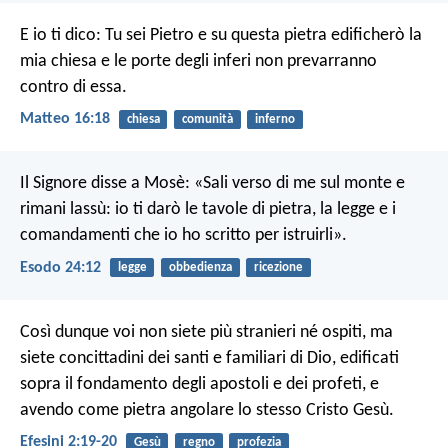
E io ti dico: Tu sei Pietro e su questa pietra edificherò la
mia chiesa e le porte degli inferi non prevarranno
contro di essa.
Matteo 16:18
chiesa
comunità
inferno
Il Signore disse a Mosè: «Sali verso di me sul monte e
rimani lassù: io ti darò le tavole di pietra, la legge e i
comandamenti che io ho scritto per istruirli».
Esodo 24:12
legge
obbedienza
ricezione
Così dunque voi non siete più stranieri né ospiti, ma
siete concittadini dei santi e familiari di Dio, edificati
sopra il fondamento degli apostoli e dei profeti, e
avendo come pietra angolare lo stesso Cristo Gesù.
Efesini 2:19-20
Gesù
regno
profezia