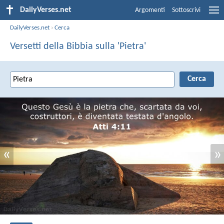
DailyVerses.net
Argomenti
Sottoscrivi
DailyVerses.net
›
Cerca
Versetti della Bibbia sulla 'Pietra'
«
»