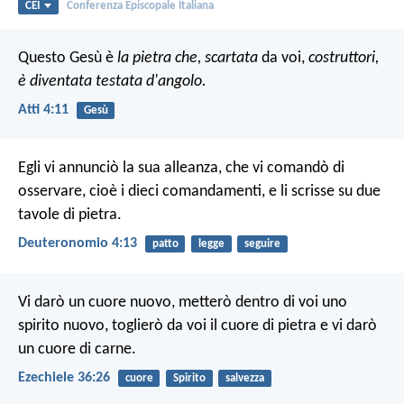
CEI
Conferenza Episcopale Italiana
Questo Gesù è
la pietra che, scartata
da voi,
costruttori,
è diventata testata d'angolo.
Atti 4:11
Gesù
Egli vi annunciò la sua alleanza, che vi comandò di
osservare, cioè i dieci comandamenti, e li scrisse su due
tavole di pietra.
Deuteronomio 4:13
patto
legge
seguire
Vi darò un cuore nuovo, metterò dentro di voi uno
spirito nuovo, toglierò da voi il cuore di pietra e vi darò
un cuore di carne.
Ezechiele 36:26
cuore
Spirito
salvezza