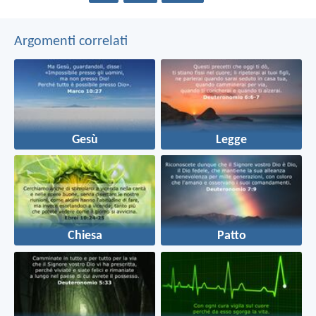
Argomenti correlati
Gesù
Legge
Chiesa
Patto