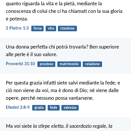
quanto riguarda la vita e la pietà, mediante la
conoscenza di colui che ci ha chiamati con la sua gloria
e potenza.
2 Pietro 1:3
forza
vita
ricezione
Una donna perfetta chi potrà trovarla?
Ben superiore
alle perle è il suo valore.
Proverbi 31:10
prezioso
matrimonio
relazione
Per questa grazia infatti siete salvi mediante la fede; e
ciò non viene da voi, ma è dono di Dio; né viene dalle
opere, perché nessuno possa vantarsene.
Efesini 2:8-9
grazia
fede
salvezza
Ma voi siete
la stirpe eletta, il sacerdozio regale, la