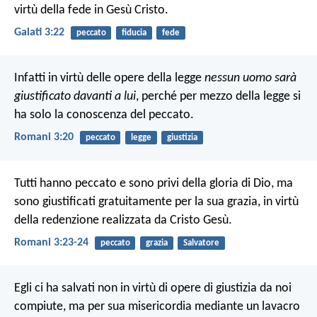
virtù della fede in Gesù Cristo.
Galati 3:22
peccato
fiducia
fede
Infatti in virtù delle opere della legge
nessun uomo sarà
giustificato davanti a lui
, perché per mezzo della legge si
ha solo la conoscenza del peccato.
Romani 3:20
peccato
legge
giustizia
Tutti hanno peccato e sono privi della gloria di Dio, ma
sono giustificati gratuitamente per la sua grazia, in virtù
della redenzione realizzata da Cristo Gesù.
Romani 3:23-24
peccato
grazia
Salvatore
Egli ci ha salvati non in virtù di opere di giustizia da noi
compiute, ma per sua misericordia mediante un lavacro