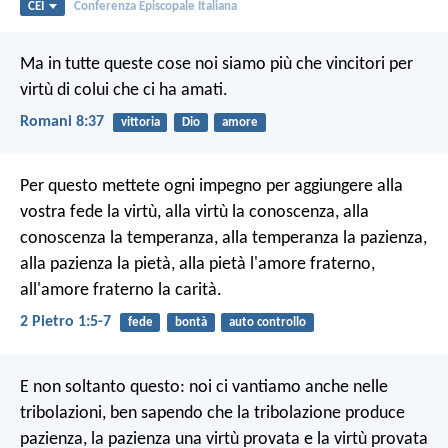
CEI
Conferenza Episcopale Italiana
Ma in tutte queste cose noi siamo più che vincitori per
virtù di colui che ci ha amati.
Romani 8:37
vittoria
Dio
amore
Per questo mettete ogni impegno per aggiungere alla
vostra fede la virtù, alla virtù la conoscenza, alla
conoscenza la temperanza, alla temperanza la pazienza,
alla pazienza la pietà, alla pietà l'amore fraterno,
all'amore fraterno la carità.
2 Pietro 1:5-7
fede
bontà
auto controllo
E non soltanto questo: noi ci vantiamo anche nelle
tribolazioni, ben sapendo che la tribolazione produce
pazienza, la pazienza una virtù provata e la virtù provata