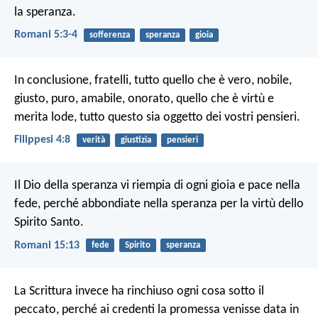
la speranza.
Romani 5:3-4
sofferenza
speranza
gioia
In conclusione, fratelli, tutto quello che è vero, nobile,
giusto, puro, amabile, onorato, quello che è virtù e
merita lode, tutto questo sia oggetto dei vostri pensieri.
Filippesi 4:8
verità
giustizia
pensieri
Il Dio della speranza vi riempia di ogni gioia e pace nella
fede, perché abbondiate nella speranza per la virtù dello
Spirito Santo.
Romani 15:13
fede
Spirito
speranza
La Scrittura invece ha rinchiuso ogni cosa sotto il
peccato, perché ai credenti la promessa venisse data in