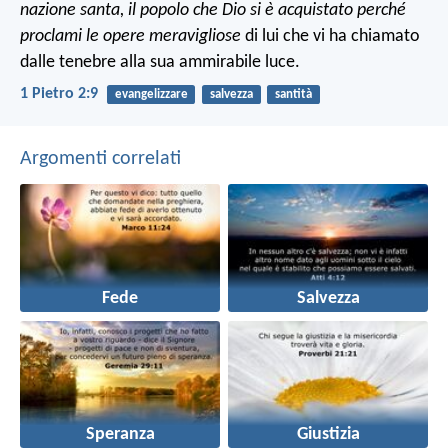
nazione santa, il popolo che Dio si è acquistato perché
proclami le opere meravigliose
di lui che vi ha chiamato
dalle tenebre alla sua ammirabile luce.
1 Pietro 2:9
evangelizzare
salvezza
santità
Argomenti correlati
Fede
Salvezza
Speranza
Giustizia