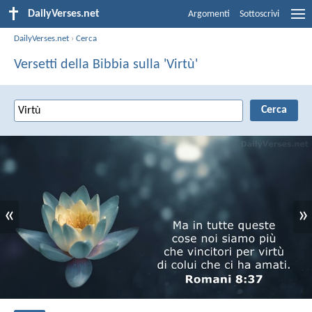
DailyVerses.net
Argomenti
Sottoscrivi
DailyVerses.net
›
Cerca
Versetti della Bibbia sulla 'Virtù'
«
»