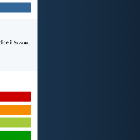
ice il S
ignore
.