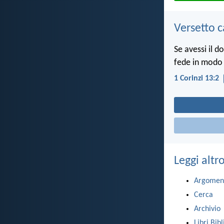
Versetto c
Se avessi il d
fede in modo 
1 Corinzi 13:2
Leggi altr
Argomen
Cerca
Archivio
Libri Bibl