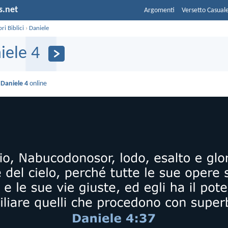
s.net
Argomenti
Versetto Casual
bri Biblici
›
Daniele
iele 4
i
Daniele 4
online