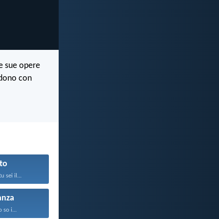
le sue opere
cedono con
to
 sei il...
anza
o so i...