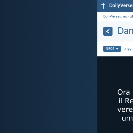
DailyVerse
DailyVerses.net
›
Li
Dan
Legg
NR06