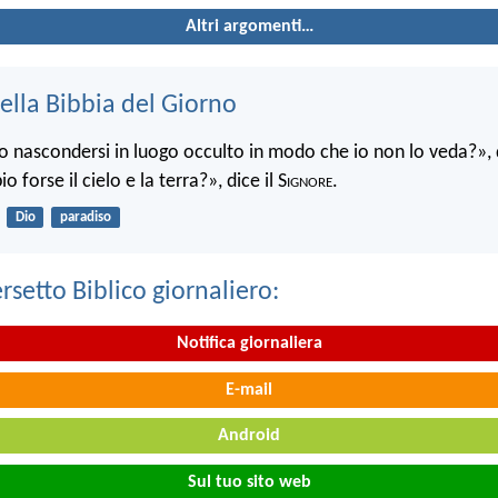
Altri argomenti…
ella Bibbia del Giorno
 nascondersi in luogo occulto in modo che io non lo veda?», d
 forse il cielo e la terra?», dice il S
ignore
.
Dio
paradiso
ersetto Biblico giornaliero:
Notifica giornaliera
E-mail
Android
Sul tuo sito web