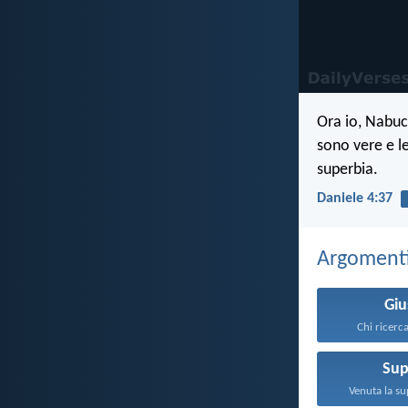
Ora io, Nabuco
sono vere e le
superbia.
Daniele 4:37
Argomenti 
Giu
Chi ricerca 
Sup
Venuta la su