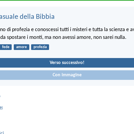
asuale della Bibbia
ono di profezia e conoscessi tutti i misteri e tutta la scienza e a
da spostare i monti, ma non avessi amore, non sarei nulla.
fede
amore
profezia
Verso successivo!
Con immagine
o
ti
ici