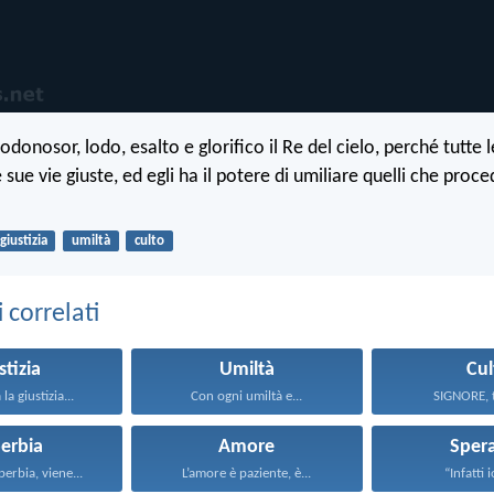
donosor, lodo, esalto e glorifico il Re del cielo, perché tutte 
 sue vie giuste, ed egli ha il potere di umiliare quelli che pro
giustizia
umiltà
culto
correlati
stizia
Umiltà
Cul
la giustizia...
Con ogni umiltà e...
SIGNORE, tu
erbia
Amore
Sper
perbia, viene...
L’amore è paziente, è...
“Infatti i