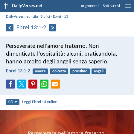
DailyVerses.net
Argomenti
Sottoscrivi
DailyVerses.net
›
Libri Biblici
›
Ebrei
›
13
Ebrei 13:1-2
Perseverate nell'amore fraterno. Non
dimenticate l'ospitalità; alcuni, praticandola,
hanno accolto degli angeli senza saperlo.
Ebrei 13:1-2
amore
dolcezza
prossimo
angeli
Leggi
Ebrei 13
online
CEI