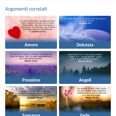
Argomenti correlati
Amore
Dolcezza
Prossimo
Angeli
Speranza
Fede