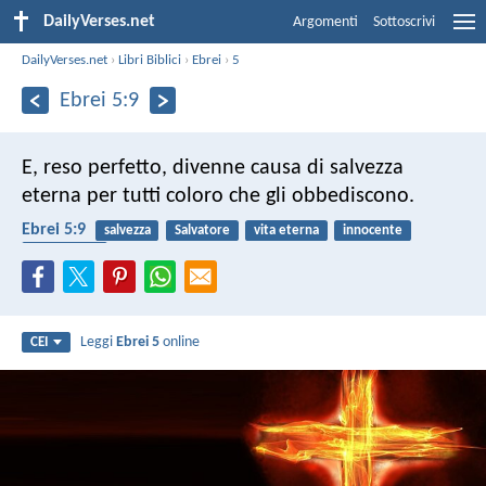
DailyVerses.net
Argomenti
Sottoscrivi
DailyVerses.net
›
Libri Biblici
›
Ebrei
›
5
Ebrei 5:9
E, reso perfetto, divenne causa di salvezza
eterna per tutti coloro che gli obbediscono.
Ebrei 5:9
salvezza
Salvatore
vita eterna
innocente
obbedienza
Leggi
Ebrei 5
online
CEI