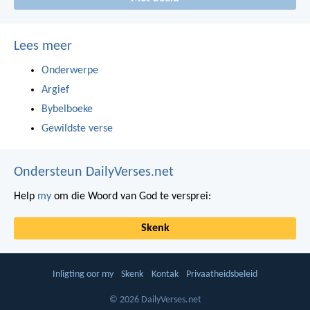
Lees meer
Onderwerpe
Argief
Bybelboeke
Gewildste verse
Ondersteun DailyVerses.net
Help
my
om die Woord van God te versprei:
Skenk
Inligting oor my
Skenk
Kontak
Privaatheidsbeleid
© 2026 DailyVerses.net