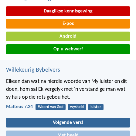
Daaglikse kennisgewing
E-pos
Android
Op u webwerf
Willekeurig Bybelvers
Elkeen dan wat na hierdie woorde van My luister en dit
doen, hom sal Ek vergelyk met 'n verstandige man wat
sy huis op die rots gebou het.
Matteus 7:24
Woord van God
wysheid
luister
Volgende vers!
Met beeld