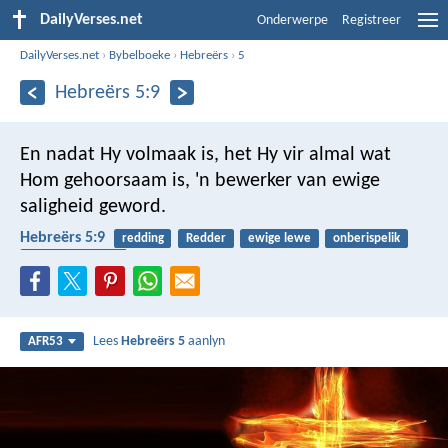
DailyVerses.net
Onderwerpe
Registreer
DailyVerses.net
›
Bybelboeke
›
Hebreërs
›
5
Hebreërs 5:9
En nadat Hy volmaak is, het Hy vir almal wat
Hom gehoorsaam is, 'n bewerker van ewige
saligheid geword.
Hebreërs 5:9
redding
Redder
ewige lewe
onberispelik
gehoorsaamheid
Lees
Hebreërs 5
aanlyn
AFR53