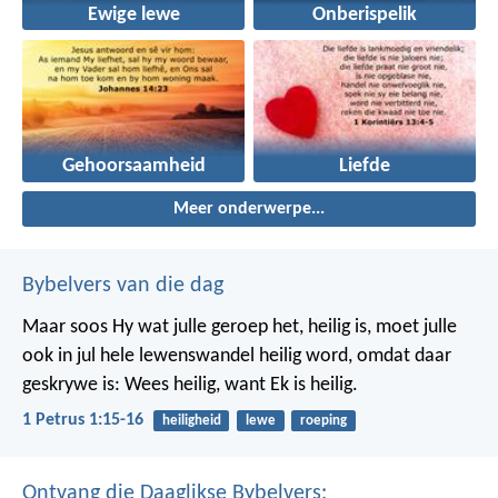
Ewige lewe
Onberispelik
Gehoorsaamheid
Liefde
Meer onderwerpe...
Bybelvers van die dag
Maar soos Hy wat julle geroep het, heilig is, moet julle
ook in jul hele lewenswandel heilig word, omdat daar
geskrywe is: Wees heilig, want Ek is heilig.
1 Petrus 1:15-16
heiligheid
lewe
roeping
Ontvang die Daaglikse Bybelvers: