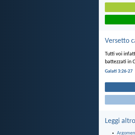
Versetto c
Tutti voi infat
battezzati in C
Galati 3:26-27
Leggi altr
Argomen