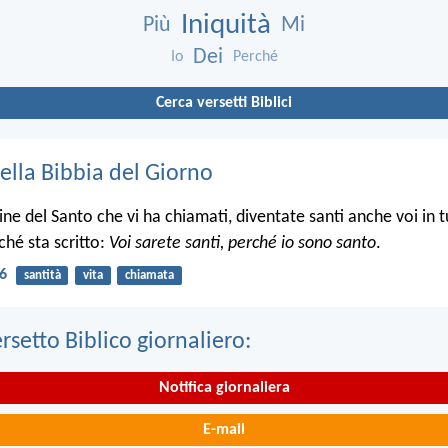
Iniquità
Più
Mi
Dei
Io
Perché
Cerca versetti Biblici
ella Bibbia del Giorno
e del Santo che vi ha chiamati, diventate santi anche voi in tu
ché sta scritto:
Voi sarete santi, perché io sono santo
.
16
santità
vita
chiamata
ersetto Biblico giornaliero:
Notifica giornaliera
E-mail