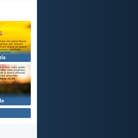
zia
de