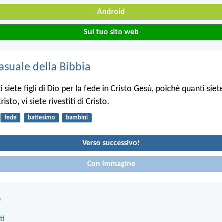
Android
Sul tuo sito web
asuale della Bibbia
ti siete figli di Dio per la fede in Cristo Gesù, poiché quanti siet
risto, vi siete rivestiti di Cristo.
fede
battesimo
bambini
Verso successivo!
Con immagine
o
ti