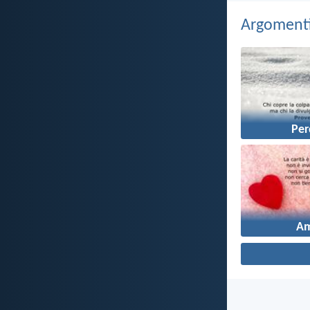
Argomenti 
Pe
A