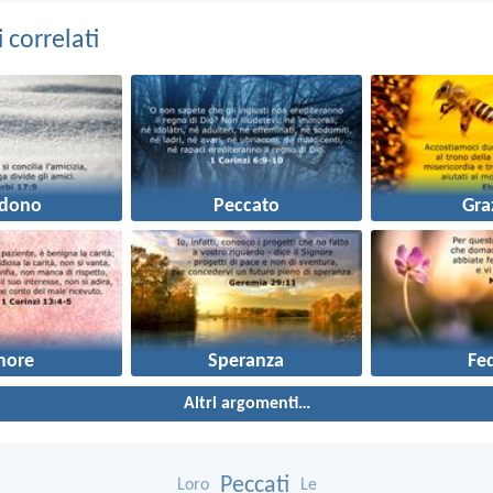
correlati
rdono
Peccato
Gra
more
Speranza
Fe
Altri argomenti…
Peccati
Loro
Le