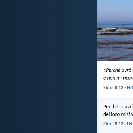
«Perché avrò m
e non mi ricor
Ebrei 8:12 - N
Perché io avrò
dei loro misfat
Ebrei 8:12 - L