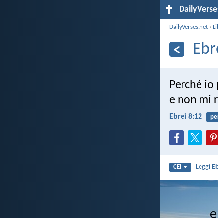
DailyVerse
DailyVerses.net
›
Li
Ebr
Perché io 
e non mi r
Ebrei 8:12
pe
Leggi
Eb
CEI