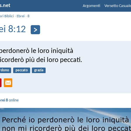
s.net
Argomenti
Versetto Casual
bri Biblici
›
Ebrei
›
8
ei 8:12
perdonerò le loro iniquità
icorderò più dei loro peccati.
rdono
peccato
grazia
rei 8
online