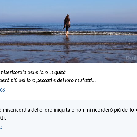
isericordia delle loro iniquità
derò più dei loro peccati e dei loro misfatti»
.
R06
 misericordia delle loro iniquità e non mi ricorderò piú dei lor
ti.
ND