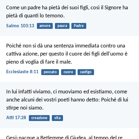
Come un padre ha pietà dei suoi figli,
così il Signore ha
pietà di quanti lo temono.
Salmo 103:13
amore
paura
Padre
Poiché non si dà una sentenza immediata contro una
cattiva azione, per questo il cuore dei figli dell'uomo è
pieno di voglia di fare il male.
Ecclesiaste 8:11
peccato
cuore
castigo
In lui infatti viviamo, ci muoviamo ed esistiamo, come
anche alcuni dei vostri poeti hanno detto: Poiché di lui
stirpe noi siamo.
Atti 17:28
creazione
vita
Gesù nacque a Betlemme di Giudea, al tempo del re