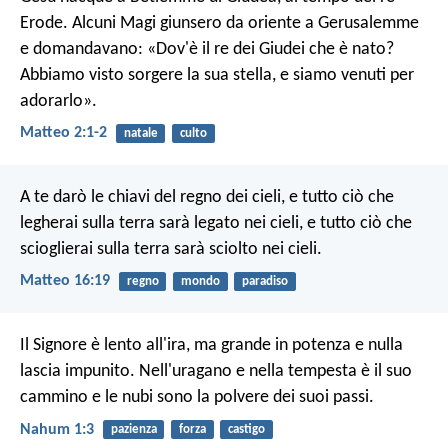
Erode. Alcuni Magi giunsero da oriente a Gerusalemme
e domandavano: «Dov'è il re dei Giudei che è nato?
Abbiamo visto sorgere la sua stella, e siamo venuti per
adorarlo».
Matteo 2:1-2
natale
culto
A te darò le chiavi del regno dei cieli, e tutto ciò che
legherai sulla terra sarà legato nei cieli, e tutto ciò che
scioglierai sulla terra sarà sciolto nei cieli.
Matteo 16:19
regno
mondo
paradiso
Il Signore è lento all'ira, ma grande in potenza
e nulla
lascia impunito.
Nell'uragano e nella tempesta è il suo
cammino
e le nubi sono la polvere dei suoi passi.
Nahum 1:3
pazienza
forza
castigo