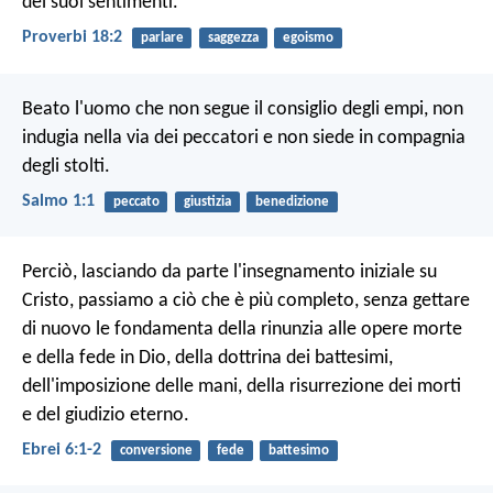
dei suoi sentimenti.
Proverbi 18:2
parlare
saggezza
egoismo
Beato l'uomo che non segue il consiglio degli empi,
non
indugia nella via dei peccatori
e non siede in compagnia
degli stolti.
Salmo 1:1
peccato
giustizia
benedizione
Perciò, lasciando da parte l'insegnamento iniziale su
Cristo, passiamo a ciò che è più completo, senza gettare
di nuovo le fondamenta della rinunzia alle opere morte
e della fede in Dio, della dottrina dei battesimi,
dell'imposizione delle mani, della risurrezione dei morti
e del giudizio eterno.
Ebrei 6:1-2
conversione
fede
battesimo