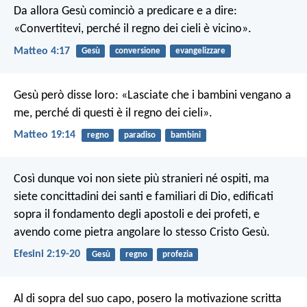
Da allora Gesù cominciò a predicare e a dire:
«Convertitevi, perché il regno dei cieli è vicino».
Matteo 4:17
Gesù
conversione
evangelizzare
Gesù però disse loro: «Lasciate che i bambini vengano a
me, perché di questi è il regno dei cieli».
Matteo 19:14
regno
paradiso
bambini
Così dunque voi non siete più stranieri né ospiti, ma
siete concittadini dei santi e familiari di Dio, edificati
sopra il fondamento degli apostoli e dei profeti, e
avendo come pietra angolare lo stesso Cristo Gesù.
Efesini 2:19-20
Gesù
regno
profezia
Al di sopra del suo capo, posero la motivazione scritta