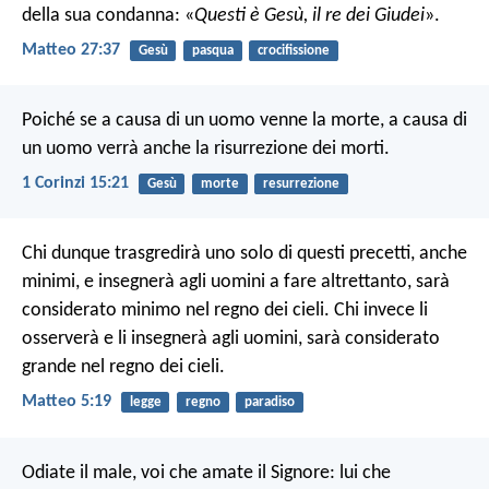
della sua condanna: «
Questi è Gesù, il re dei Giudei
».
Matteo 27:37
Gesù
pasqua
crocifissione
Poiché se a causa di un uomo venne la morte, a causa di
un uomo verrà anche la risurrezione dei morti.
1 Corinzi 15:21
Gesù
morte
resurrezione
Chi dunque trasgredirà uno solo di questi precetti, anche
minimi, e insegnerà agli uomini a fare altrettanto, sarà
considerato minimo nel regno dei cieli. Chi invece li
osserverà e li insegnerà agli uomini, sarà considerato
grande nel regno dei cieli.
Matteo 5:19
legge
regno
paradiso
Odiate il male, voi che amate il Signore:
lui che