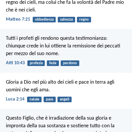
regno dei cieli, ma colui che fa la volontà del Padre mio
che è nei cieli.
Matteo 7:21
obbedienza
salvezza
regno
Tutti i profeti gli rendono questa testimonianza:
chiunque crede in lui ottiene la remissione dei peccati
per mezzo del suo nome.
Atti 10:43
profezia
fede
perdono
Gloria a Dio nel più alto dei cieli
e pace in terra agli
uomini che egli ama.
Luca 2:14
natale
pace
angeli
Questo Figlio, che è irradiazione della sua gloria e
impronta della sua sostanza e sostiene tutto con la