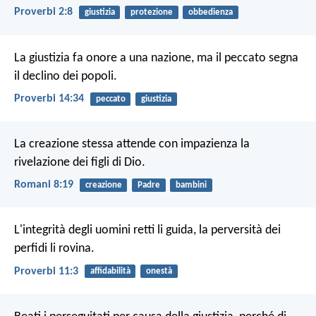
Proverbi 2:8
giustizia
protezione
obbedienza
La giustizia fa onore a una nazione,
ma il peccato segna
il declino dei popoli.
Proverbi 14:34
peccato
giustizia
La creazione stessa attende con impazienza la
rivelazione dei figli di Dio.
Romani 8:19
creazione
Padre
bambini
L'integrità degli uomini retti li guida,
la perversità dei
perfidi li rovina.
Proverbi 11:3
affidabilità
onestà