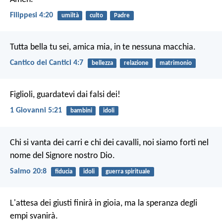
Filippesi 4:20
umiltà
culto
Padre
Tutta bella tu sei, amica mia,
in te nessuna macchia.
Cantico dei Cantici 4:7
bellezza
relazione
matrimonio
Figlioli, guardatevi dai falsi dei!
1 Giovanni 5:21
bambini
idoli
Chi si vanta dei carri e chi dei cavalli,
noi siamo forti nel
nome del Signore nostro Dio.
Salmo 20:8
fiducia
idoli
guerra spirituale
L'attesa dei giusti finirà in gioia,
ma la speranza degli
empi svanirà.