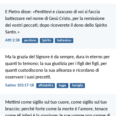
E Pietro disse: «Pentitevi e ciascuno di voi si faccia
battezzare nel nome di Gesù Cristo, per la remissione
dei vostri peccati; dopo riceverete il dono dello Spirito
Santo.»
Atti 2:38
perdono
Spirito
battesimo
Ma la grazia del Signore è da sempre,
dura in eterno per
quanti lo temono;
la sua giustizia per i figli dei figli,
per
quanti custodiscono la sua alleanza
e ricordano di
osservare i suoi precetti.
Salmo 103:17-18
affidabilità
legge
famiglia
Mettimi come sigillo sul tuo cuore,
come sigillo sul tuo
braccio;
perché forte come la morte è l'amore,
tenace
come gli inferi è la passione:
le sue vampe son vampe di