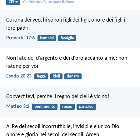
CEI
Conferenza Episcopale Italiana
Corona dei vecchi sono i figli dei figli,
onore dei figli i
loro padri.
Proverbi 17:6
bambini
famiglia
Non fate dei d'argento e dei d'oro accanto a me: non
fatene per voi!
Esodo 20:23
legge
idoli
denaro
Convertitevi, perché il regno dei cieli è vicino!
Matteo 3:2
pentimento
regno
paradiso
Al Re dei secoli incorruttibile, invisibile e unico Dio,
onore e gloria nei secoli dei secoli. Amen.