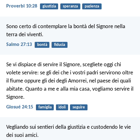
Proverbi 10:28
giustizia
speranza
pazienza
Sono certo di contemplare la bontà del Signore
nella
terra dei viventi.
Salmo 27:13
bontà
fiducia
Se vi dispiace di servire il Signore, scegliete oggi chi
volete servire: se gli dei che i vostri padri servirono oltre
il fiume oppure gli dei degli Amorrei, nel paese dei quali
abitate. Quanto a me e alla mia casa, vogliamo servire il
Signore.
Giosué 24:15
famiglia
idoli
seguire
Vegliando sui sentieri della giustizia
e custodendo le vie
dei suoi amici.