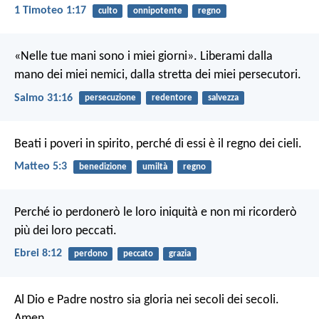
1 Timoteo 1:17
culto
onnipotente
regno
«Nelle tue mani sono i miei giorni».
Liberami dalla
mano dei miei nemici,
dalla stretta dei miei persecutori.
Salmo 31:16
persecuzione
redentore
salvezza
Beati i poveri in spirito,
perché di essi è il regno dei cieli.
Matteo 5:3
benedizione
umiltà
regno
Perché io perdonerò le loro iniquità
e non mi ricorderò
più dei loro peccati.
Ebrei 8:12
perdono
peccato
grazia
Al Dio e Padre nostro sia gloria nei secoli dei secoli.
Amen.