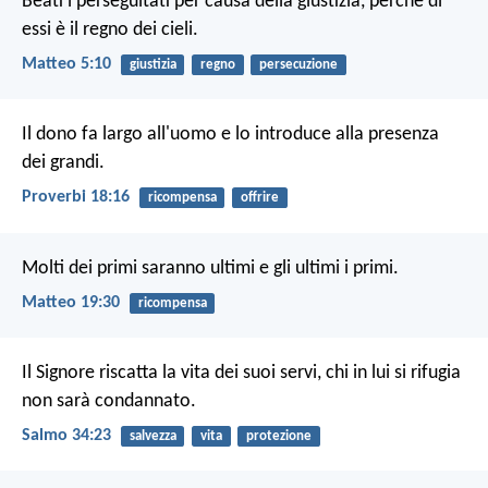
Beati i perseguitati per causa della giustizia,
perché di
essi è il regno dei cieli.
Matteo 5:10
giustizia
regno
persecuzione
Il dono fa largo all'uomo
e lo introduce alla presenza
dei grandi.
Proverbi 18:16
ricompensa
offrire
Molti dei primi saranno ultimi e gli ultimi i primi.
Matteo 19:30
ricompensa
Il Signore riscatta la vita dei suoi servi,
chi in lui si rifugia
non sarà condannato.
Salmo 34:23
salvezza
vita
protezione