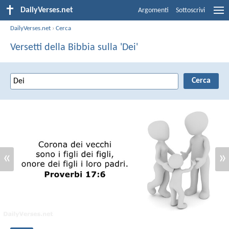
DailyVerses.net
Argomenti
Sottoscrivi
DailyVerses.net
›
Cerca
Versetti della Bibbia sulla 'Dei'
«
»