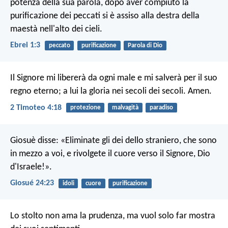
potenza della sua parola, dopo aver compiuto la
purificazione dei peccati si è assiso alla destra della
maestà nell'alto dei cieli.
Ebrei 1:3
peccato
purificazione
Parola di Dio
Il Signore mi libererà da ogni male e mi salverà per il suo
regno eterno; a lui la gloria nei secoli dei secoli. Amen.
2 Timoteo 4:18
protezione
malvagità
paradiso
Giosuè disse: «Eliminate gli dei dello straniero, che sono
in mezzo a voi, e rivolgete il cuore verso il Signore, Dio
d'Israele!».
Giosué 24:23
idoli
cuore
purificazione
Lo stolto non ama la prudenza,
ma vuol solo far mostra