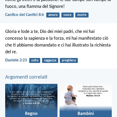
fuoco,
una fiamma del Signore!
Cantico dei Cantici 8:6
amore
cuore
morte
Gloria e lode a te, Dio dei miei padri,
che mi hai
concesso la sapienza e la forza,
mi hai manifestato ciò
che ti abbiamo domandato
e ci hai illustrato la richiesta
del re.
Daniele 2:23
culto
saggezza
preghiera
Argomenti correlati
Regno
Bambini