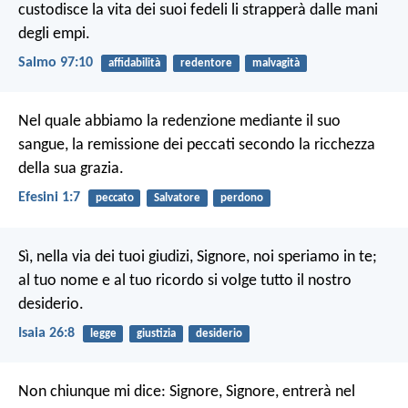
custodisce la vita dei suoi fedeli
li strapperà dalle mani
degli empi.
Salmo 97:10
affidabilità
redentore
malvagità
Nel quale abbiamo la redenzione mediante il suo
sangue, la remissione dei peccati secondo la ricchezza
della sua grazia.
Efesini 1:7
peccato
Salvatore
perdono
Sì, nella via dei tuoi giudizi,
Signore, noi speriamo in te;
al tuo nome e al tuo ricordo
si volge tutto il nostro
desiderio.
Isaia 26:8
legge
giustizia
desiderio
Non chiunque mi dice: Signore, Signore, entrerà nel