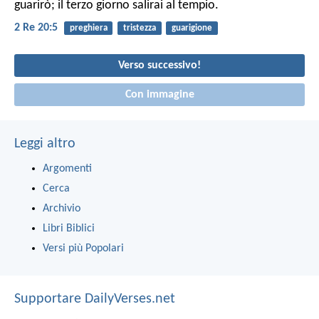
guarirò; il terzo giorno salirai al tempio.
2 Re 20:5
preghiera
tristezza
guarigione
Verso successivo!
Con immagine
Leggi altro
Argomenti
Cerca
Archivio
Libri Biblici
Versi più Popolari
Supportare DailyVerses.net