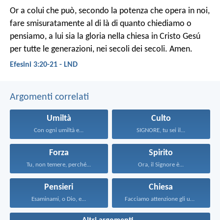
Or a colui che può, secondo la potenza che opera in noi,
fare smisuratamente al di là di quanto chiediamo o
pensiamo, a lui sia la gloria nella chiesa in Cristo Gesú
per tutte le generazioni, nei secoli dei secoli. Amen.
Efesini 3:20-21 - LND
Argomenti correlati
Umiltà
Culto
Con ogni umiltà e...
SIGNORE, tu sei il...
Forza
Spirito
Tu, non temere, perché...
Ora, il Signore è...
Pensieri
Chiesa
Esaminami, o Dio, e...
Facciamo attenzione gli uni...