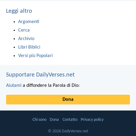
Leggi altro
Argomenti
Cerca
Archivio
Libri Biblici
Versi più Popolari
Supportare DailyVerses.net
Aiutami
a diffondere la Parola di Dio:
Dona
Chi sono
Dona
Contatto
Privacy policy
© 2026 DailyVerses.net