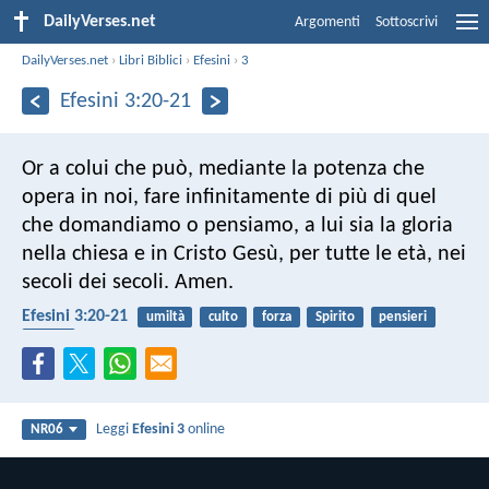
DailyVerses.net
Argomenti
Sottoscrivi
DailyVerses.net
›
Libri Biblici
›
Efesini
›
3
Efesini 3:20-21
Or a colui che può, mediante la potenza che
opera in noi, fare infinitamente di più di quel
che domandiamo o pensiamo, a lui sia la gloria
nella chiesa e in Cristo Gesù, per tutte le età, nei
secoli dei secoli. Amen.
Efesini 3:20-21
umiltà
culto
forza
Spirito
pensieri
chiesa
Leggi
Efesini 3
online
NR06