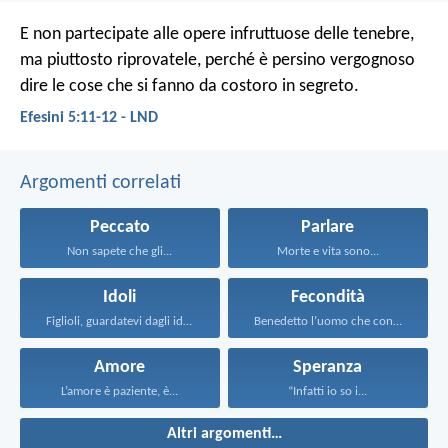
E non partecipate alle opere infruttuose delle tenebre,
ma piuttosto riprovatele, perché è persino vergognoso
dire le cose che si fanno da costoro in segreto.
Efesini 5:11-12 - LND
Argomenti correlati
Peccato
Parlare
Non sapete che gli...
Morte e vita sono...
Idoli
Fecondità
Figlioli, guardatevi dagli idoli...
Benedetto l’uomo che confida...
Amore
Speranza
L’amore è paziente, è...
“Infatti io so i...
Altri argomenti…