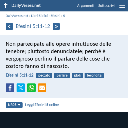
DailyVerses.net
Argomenti
Sottoscrivi
DailyVerses.net
›
Libri Biblici
›
Efesini
›
5
Efesini 5:11-12
Non partecipate alle opere infruttuose delle
tenebre; piuttosto denunciatele; perché è
vergognoso perfino il parlare delle cose che
costoro fanno di nascosto.
Efesini 5:11-12
peccato
parlare
idoli
fecondità
Leggi
Efesini 5
online
NR06