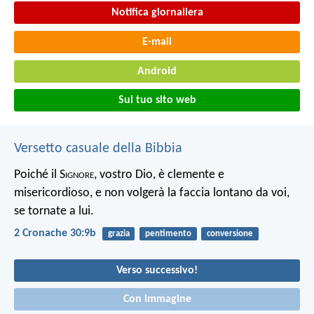
Notifica giornaliera
E-mail
Android
Sul tuo sito web
Versetto casuale della Bibbia
Poiché il S
ignore
, vostro Dio, è clemente e
misericordioso, e non volgerà la faccia lontano da voi,
se tornate a lui.
2 Cronache 30:9b
grazia
pentimento
conversione
Verso successivo!
Con immagine