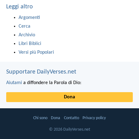
Leggi altro
Argomenti
Cerca
Archivio
Libri Biblici
Versi più Popolari
Supportare DailyVerses.net
Aiutami
a diffondere la Parola di Dio:
Dona
Chi sono
Dona
Contatto
Privacy policy
© 2026 DailyVerses.net