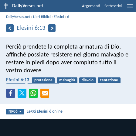
DailyVerses.net
Argomenti
Sottoscrivi
DailyVerses.net
›
Libri Biblici
›
Efesini
›
6
Efesini 6:13
Perciò prendete la completa armatura di Dio,
affinché possiate resistere nel giorno malvagio e
restare in piedi dopo aver compiuto tutto il
vostro dovere.
Efesini 6:13
protezione
malvagità
diavolo
tentazione
sicurezza
guerra spirituale
Leggi
Efesini 6
online
NR06