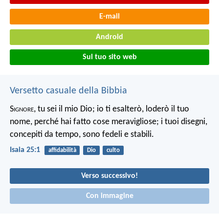
E-mail
Android
Sul tuo sito web
Versetto casuale della Bibbia
S
ignore
, tu sei il mio Dio;
io ti esalterò, loderò il tuo
nome,
perché hai fatto cose meravigliose;
i tuoi disegni,
concepiti da tempo,
sono fedeli e stabili.
Isaia 25:1
affidabilità
Dio
culto
Verso successivo!
Con immagine