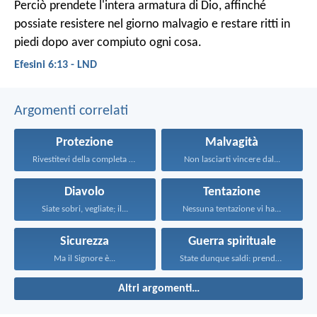
Perciò prendete l'intera armatura di Dio, affinché
possiate resistere nel giorno malvagio e restare ritti in
piedi dopo aver compiuto ogni cosa.
Efesini 6:13 - LND
Argomenti correlati
Protezione
Malvagità
Rivestitevi della completa armatura...
Non lasciarti vincere dal...
Diavolo
Tentazione
Siate sobri, vegliate; il...
Nessuna tentazione vi ha...
Sicurezza
Guerra spirituale
Ma il Signore è...
State dunque saldi: prendete...
Altri argomenti…