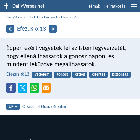
DailyVerses.net
Témák
Feliratkozás
DailyVerses.net
›
Biblia könyvek
›
Efezus
›
6
Efezus 6:13
Éppen ezért vegyétek fel az Isten fegyverzetét,
hogy ellenállhassatok a gonosz napon, és
mindent leküzdve megállhassatok.
Efezus 6:13
védelem
gonosz
ördög
kísértés
biztonság
lelki harc
Olvassa el
Efezus 6
online
UF