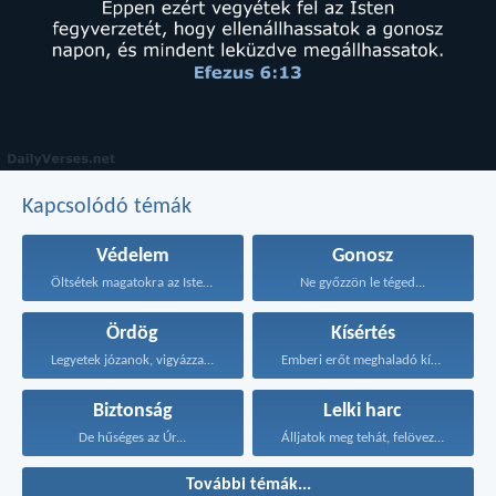
Kapcsolódó témák
Védelem
Gonosz
Öltsétek magatokra az Isten...
Ne győzzön le téged...
Ördög
Kísértés
Legyetek józanok, vigyázzatok, mert...
Emberi erőt meghaladó kísértés...
Biztonság
Lelki harc
De hűséges az Úr...
Álljatok meg tehát, felövezve...
További témák...