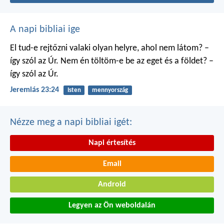
A napi bibliai ige
El tud-e rejtőzni valaki
olyan helyre, ahol nem látom?
–
így szól az Úr.
Nem én töltöm-e be
az eget és a földet?
–
így szól az Úr.
Jeremiás 23:24
Isten
mennyország
Nézze meg a napi bibliai igét:
Napi értesítés
Email
Android
Legyen az Ön weboldalán