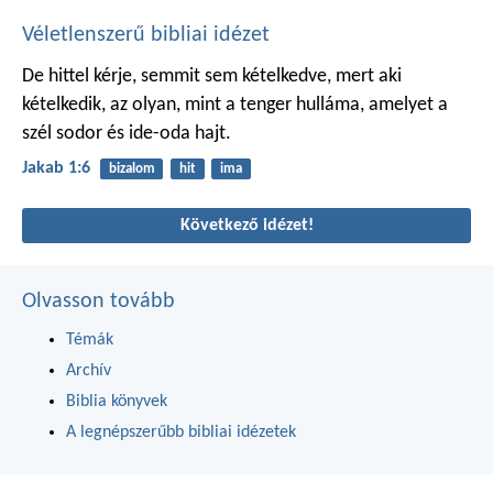
Véletlenszerű bibliai idézet
De hittel kérje, semmit sem kételkedve, mert aki
kételkedik, az olyan, mint a tenger hulláma, amelyet a
szél sodor és ide-oda hajt.
Jakab 1:6
bizalom
hit
ima
Következő idézet!
Olvasson tovább
Témák
Archív
Biblia könyvek
A legnépszerűbb bibliai idézetek