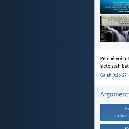
Perché voi tut
siete stati bat
Galati 3:26-27 
Argomenti 
F
Perciò vi 