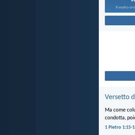
V
Il vostro o
Versetto d
Ma come colui 
condotta, poi
1 Pietro 1:15-