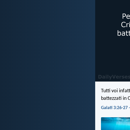
Tutti voi infat
battezzati in C
Galati 3:26-27 -