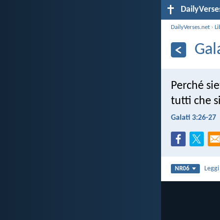
DailyVerse
DailyVerses.net
›
Li
Gal
Perché siet
tutti che s
Galati 3:26-27
Legg
NR06