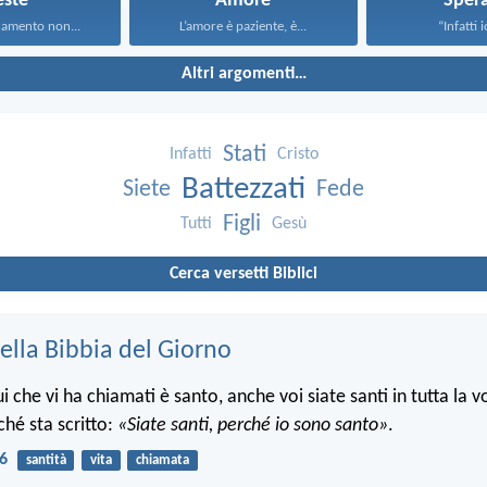
este
Amore
Sper
rnamento non...
L’amore è paziente, è...
“Infatti i
Altri argomenti…
Stati
Infatti
Cristo
Battezzati
Siete
Fede
Figli
Tutti
Gesù
Cerca versetti Biblici
ella Bibbia del Giorno
che vi ha chiamati è santo, anche voi siate santi in tutta la v
ché sta scritto:
«Siate santi, perché io sono santo»
.
16
santità
vita
chiamata