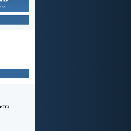
anza
o so i...
ostra