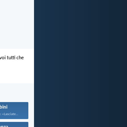
voi tutti che
ini
 «Lasciate...