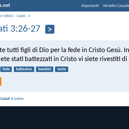
s.net
Argomenti
Versetto Casual
bri Biblici
›
Galati
›
3
ati 3:26-27
e tutti figli di Dio per la fede in Cristo Gesù. In
iete stati battezzati in Cristo vi siete rivestiti di
fede
battesimo
bambini
veste
i
Galati 3
online