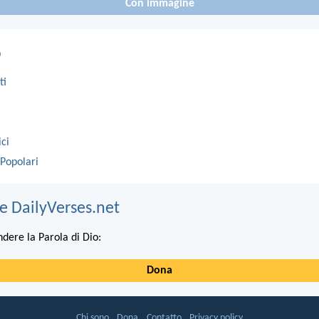
Con immagine
o
ti
ici
 Popolari
e DailyVerses.net
ndere la Parola di Dio:
Dona
Chi sono
Dona
Contatto
Privacy policy