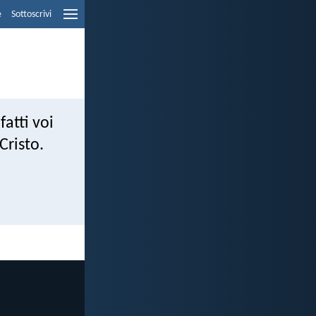
e
Sottoscrivi
fatti voi
 Cristo.