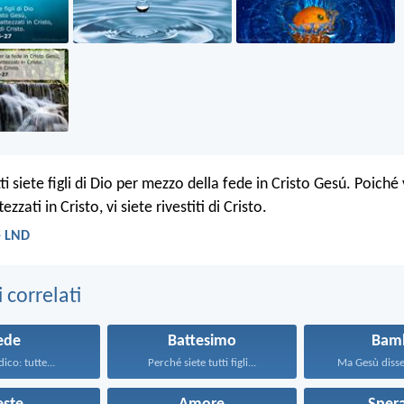
ti siete figli di Dio per mezzo della fede in Cristo Gesú. Poiché 
tezzati in Cristo, vi siete rivestiti di Cristo.
- LND
correlati
ede
Battesimo
Bamb
dico: tutte...
Perché siete tutti figli...
Ma Gesù disse: