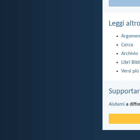
Leggi altr
Argomen
Cerca
Archivio
Libri Bibl
Versi più
Supportar
Aiutami
a diffo