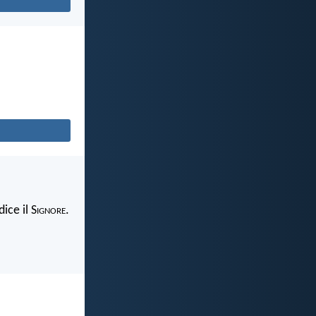
ice il S
ignore
.