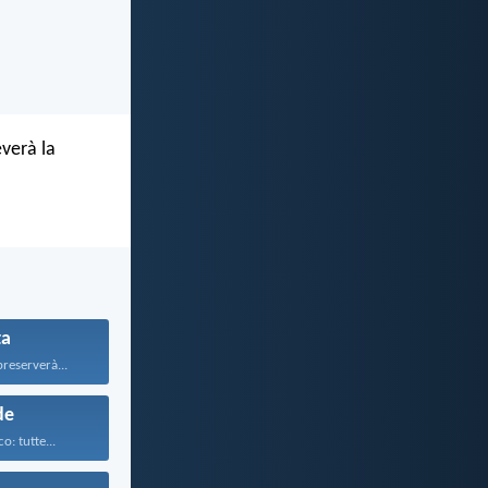
verà la
ta
preserverà...
de
o: tutte...