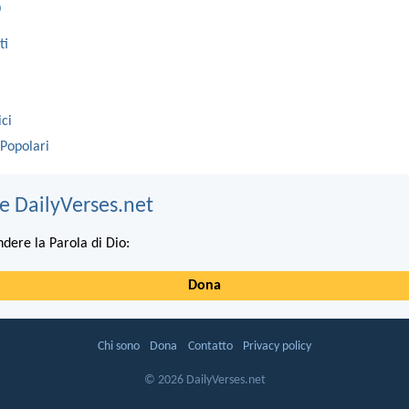
o
ti
ici
 Popolari
e DailyVerses.net
ndere la Parola di Dio:
Dona
Chi sono
Dona
Contatto
Privacy policy
© 2026 DailyVerses.net