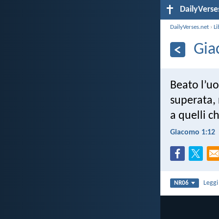
DailyVerse
DailyVerses.net
›
Li
Gia
Beato l’u
superata, 
a quelli c
Giacomo 1:12
Legg
NR06