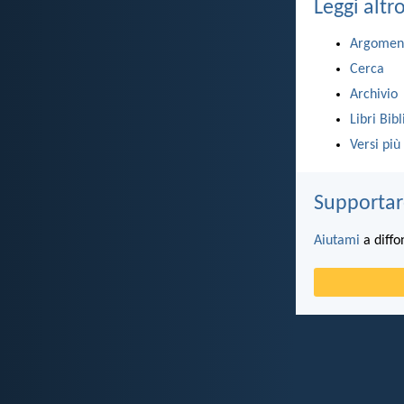
Leggi altr
Argomen
Cerca
Archivio
Libri Bibl
Versi più
Supportar
Aiutami
a diffo