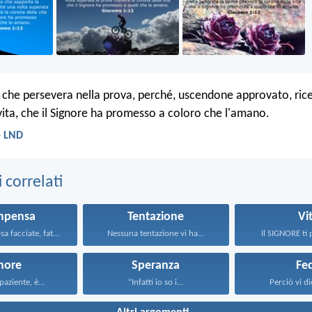
che persevera nella prova, perché, uscendone approvato, rice
vita, che il Signore ha promesso a coloro che l'amano.
- LND
correlati
mpensa
Tentazione
Vi
Qualunque cosa facciate, fatela...
Nessuna tentazione vi ha...
Il SIGNORE ti 
more
Speranza
Fe
paziente, è...
“Infatti io so i...
Perciò vi dic