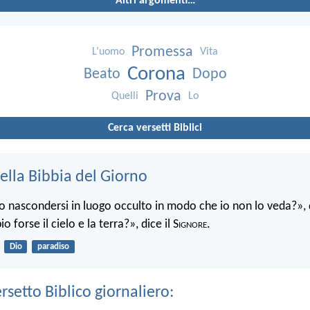
Altri argomenti…
Promessa
L’uomo
Vita
Corona
Beato
Dopo
Prova
Quelli
Lo
Cerca versetti Biblici
ella Bibbia del Giorno
 nascondersi in luogo occulto in modo che io non lo veda?», d
 forse il cielo e la terra?», dice il S
ignore
.
Dio
paradiso
ersetto Biblico giornaliero: