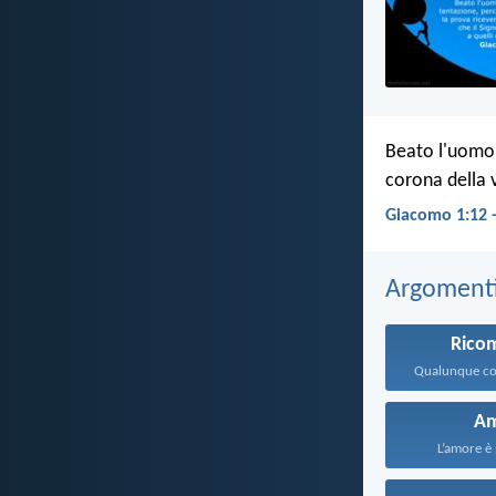
Beato l'uomo 
corona della 
Giacomo 1:12 
Argomenti 
Rico
A
L’amore è 