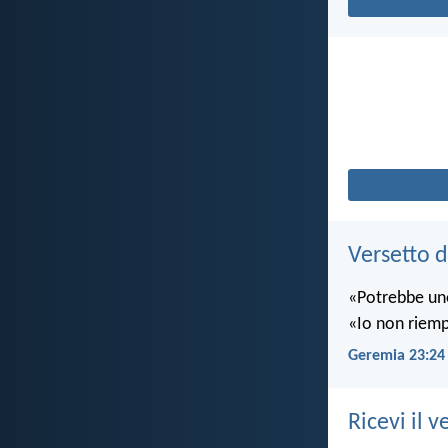
Versetto d
«Potrebbe uno
«Io non riempio
Geremia 23:24
Ricevi il v