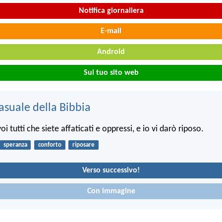
Notifica giornaliera
E-mail
Android
Sul tuo sito web
asuale della Bibbia
oi tutti che siete affaticati e oppressi, e io vi darò riposo.
speranza
conforto
riposare
Verso successivo!
Con immagine