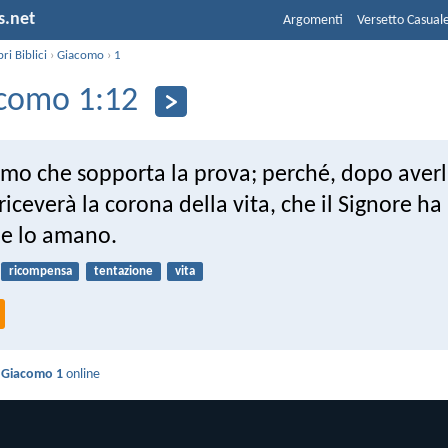
s.net
Argomenti
Versetto Casual
bri Biblici
›
Giacomo
›
1
como 1:12
omo che sopporta la prova; perché, dopo aver
riceverà la corona della vita, che il Signore h
he lo amano.
ricompensa
tentazione
vita
i
Giacomo 1
online