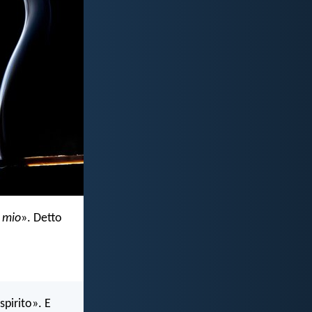
o mio
». Detto
spirito». E