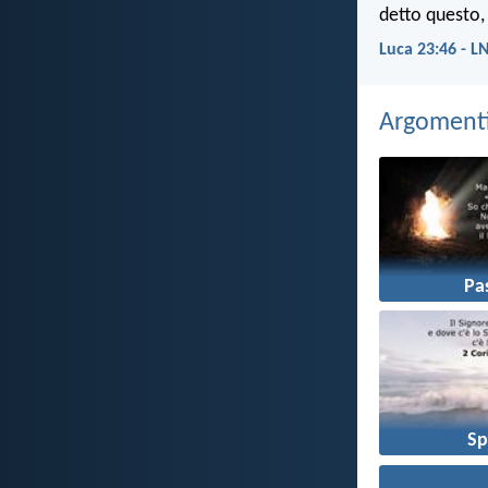
detto questo, 
Luca 23:46 - L
Argomenti 
Pa
Sp