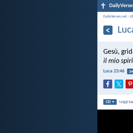
DailyVerse
DailyVerses.net
›
Li
Luc
Gesù, grid
il mio spir
Luca 23:46
p
Leggi
Lu
CEI