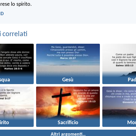
rese lo spirito.
ND
correlati
squa
Gesù
Pad
irito
Sacrificio
Mor
Altri argomenti…