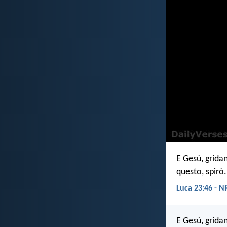
E Gesù, grida
questo, spirò.
Luca 23:46 - N
E Gesú, gridan