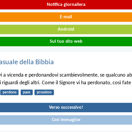
Notifica giornaliera
E-mail
Android
Sul tuo sito web
asuale della Bibbia
i a vicenda e perdonandovi scambievolmente, se qualcuno abb
 riguardi degli altri. Come il Signore vi ha perdonato, così fate
perdono
pace
prossimo
Verso successivo!
Con immagine