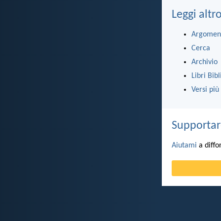
Leggi altr
Argomen
Cerca
Archivio
Libri Bibl
Versi più
Supportar
Aiutami
a diffo