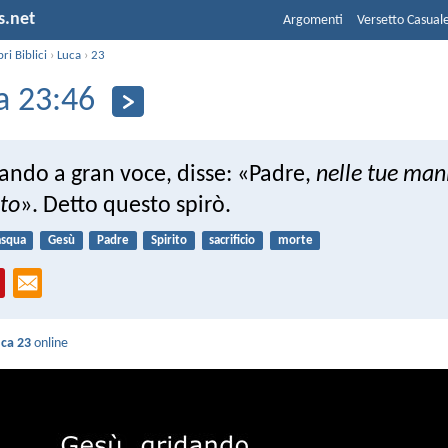
s.net
Argomenti
Versetto Casual
bri Biblici
›
Luca
›
23
a 23:46
ando a gran voce, disse: «Padre,
nelle tue man
ito
». Detto questo spirò.
asqua
Gesù
Padre
Spirito
sacrificio
morte
ca 23
online