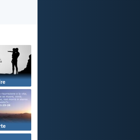
re
te