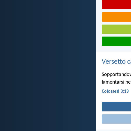
Versetto c
Sopportandov
lamentarsi nei
Colossesi 3:13