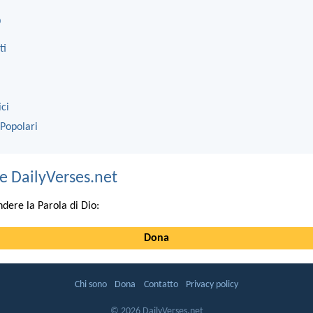
o
ti
ici
 Popolari
e DailyVerses.net
ndere la Parola di Dio:
Dona
Chi sono
Dona
Contatto
Privacy policy
© 2026 DailyVerses.net