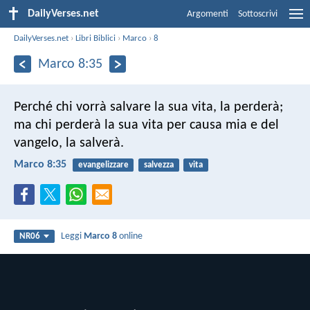
DailyVerses.net
Argomenti
Sottoscrivi
DailyVerses.net
›
Libri Biblici
›
Marco
›
8
Marco 8:35
Perché chi vorrà salvare la sua vita, la perderà;
ma chi perderà la sua vita per causa mia e del
vangelo, la salverà.
Marco 8:35
evangelizzare
salvezza
vita
Leggi
Marco 8
online
NR06