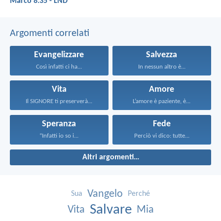
Marco 8:35 - LND
Argomenti correlati
Evangelizzare
Salvezza
Così infatti ci ha...
In nessun altro è...
Vita
Amore
Il SIGNORE ti preserverà...
L’amore è paziente, è...
Speranza
Fede
“Infatti io so i...
Perciò vi dico: tutte...
Altri argomenti…
Vangelo
Sua
Perché
Salvare
Vita
Mia