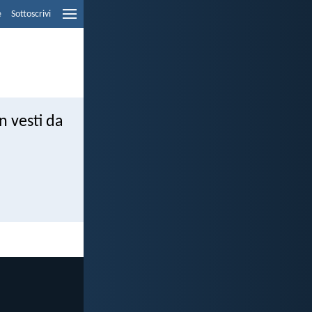
e
Sottoscrivi
n vesti da