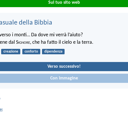
Sul tuo sito web
asuale della Bibbia
 verso i monti… Da dove mi verrà l’aiuto?
iene dal S
ignore
, che ha fatto il cielo e la terra.
creazione
conforto
dipendenza
Verso successivo!
Con immagine
o
ti