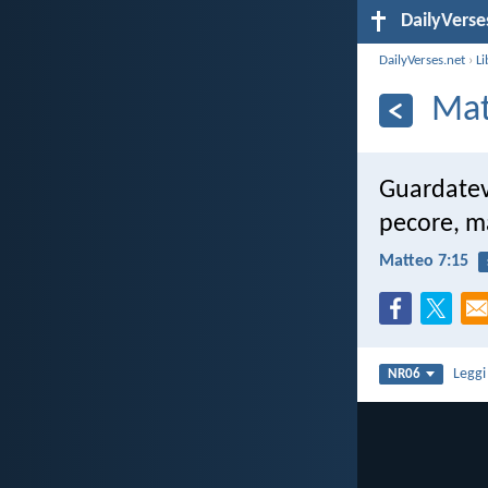
DailyVerse
DailyVerses.net
›
Li
Mat
Guardatevi
pecore, ma
Matteo 7:15
Legg
NR06