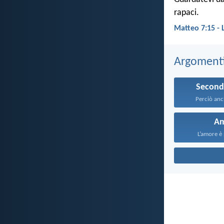
rapaci.
Matteo 7:15 -
Argomenti 
Second
Perciò anch
A
L’amore è 