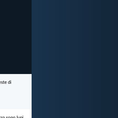
este di
tro sono lupi