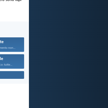
te
mento non...
de
o: tutte...