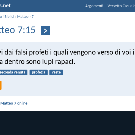
s.net
Argomenti
Versetto Casual
bri Biblici
›
Matteo
›
7
teo 7:15
 dai falsi profeti i quali vengono verso di voi i
 dentro sono lupi rapaci.
seconda venuta
profezia
veste
i
Matteo 7
online