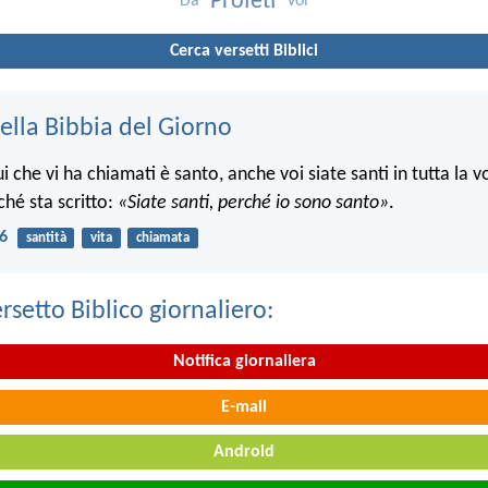
Profeti
Da
Voi
Cerca versetti Biblici
ella Bibbia del Giorno
che vi ha chiamati è santo, anche voi siate santi in tutta la v
ché sta scritto:
«Siate santi, perché io sono santo»
.
16
santità
vita
chiamata
ersetto Biblico giornaliero:
Notifica giornaliera
E-mail
Android