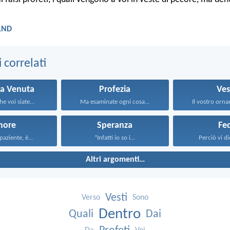
 LND
correlati
a Venuta
Profezia
Ves
e voi siate...
Ma esaminate ogni cosa...
Il vostro orna
more
Speranza
Fe
paziente, è...
“Infatti io so i...
Perciò vi dic
Altri argomenti…
Vesti
Verso
Sono
Dentro
Quali
Dai