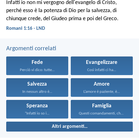
Infatti io non mi vergogno dell'evangelo di Cristo,
perché esso è la potenza di Dio per la salvezza, di
chiunque crede, del Giudeo prima e poi del Greco.
Romani 1:16 - LND
Argomenti correlati
Fede
Evangelizzare
Perciò vi dico: tutte...
Così infatti ci ha...
Salvezza
Amore
In nessun altro è...
L’amore è paziente, è...
Speranza
Famiglia
“Infatti io so i...
Questi comandamenti, che oggi...
Altri argomenti…