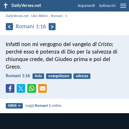
DailyVerses.net
Argomenti
Sottoscrivi
DailyVerses.net
›
Libri Biblici
›
Romani
›
1
Romani 1:16
Infatti non mi vergogno del vangelo
di Cristo
;
perché esso è potenza di Dio per la salvezza di
chiunque crede, del Giudeo prima e poi del
Greco.
Romani 1:16
fede
evangelizzare
salvezza
Leggi
Romani 1
online
NR06