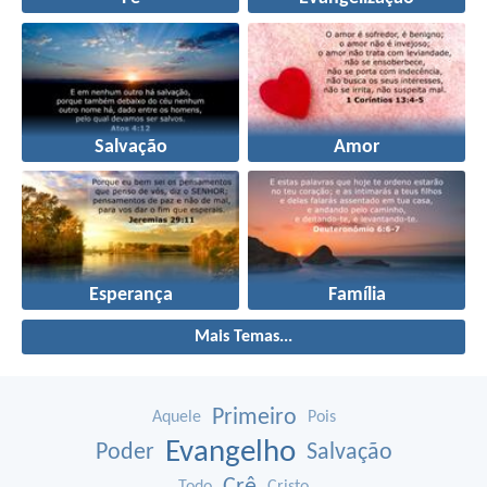
Salvação
Amor
Esperança
Família
Mais Temas...
Primeiro
Aquele
Pois
Evangelho
Poder
Salvação
Todo
Cristo