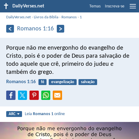
DailyVerses.net
Temas
Inscreva-se
DailyVerses.net
›
Livros da Bíblia
›
Romanos
›
1
Romanos 1:16
Porque não me envergonho do evangelho de
Cristo, pois é o poder de Deus para salvação de
todo aquele que crê, primeiro do judeu
e
também do grego.
Romanos 1:16
fé
evangelização
salvação
Leia
Romanos 1
online
ARC