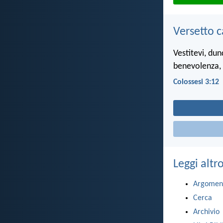
Versetto c
Vestitevi, dun
benevolenza, 
Colossesi 3:12
Leggi altr
Argomen
Cerca
Archivio