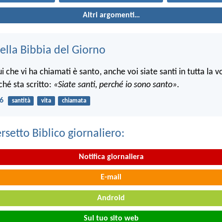
Altri argomenti…
ella Bibbia del Giorno
che vi ha chiamati è santo, anche voi siate santi in tutta la v
ché sta scritto:
«Siate santi, perché io sono santo»
.
16
santità
vita
chiamata
ersetto Biblico giornaliero:
Notifica giornaliera
E-mail
Android
Sul tuo sito web