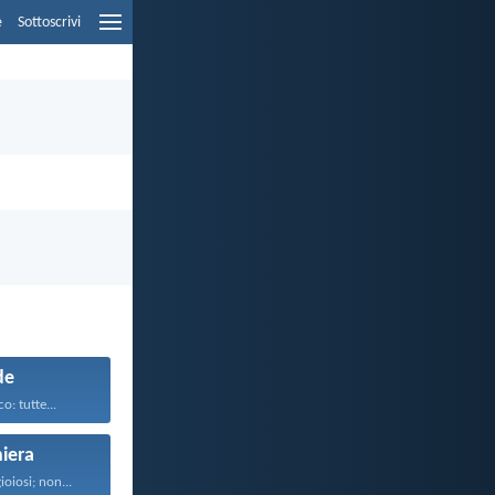
e
Sottoscrivi
de
o: tutte...
iera
oiosi; non...