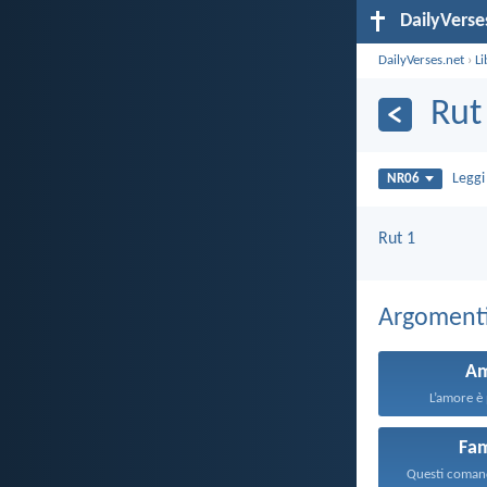
DailyVerse
DailyVerses.net
›
Li
Rut
Legg
NR06
Rut 1
Argomenti 
A
L’amore è 
Fam