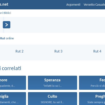
s.net
Argomenti
Versetto Casual
bri Biblici
i
Rut
online
Rut 2
Rut 3
Rut 4
correlati
more
Speranza
Fe
paziente, è...
“Infatti io so i...
Perciò vi dic
iglia
Culto
Pregh
Questi comandamenti, che oggi...
SIGNORE, tu sei il...
Siate sempre gi