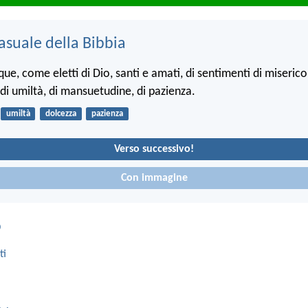
asuale della Bibbia
que, come eletti di Dio, santi e amati, di sentimenti di miserico
di umiltà, di mansuetudine, di pazienza.
umiltà
dolcezza
pazienza
Verso successivo!
Con immagine
o
ti