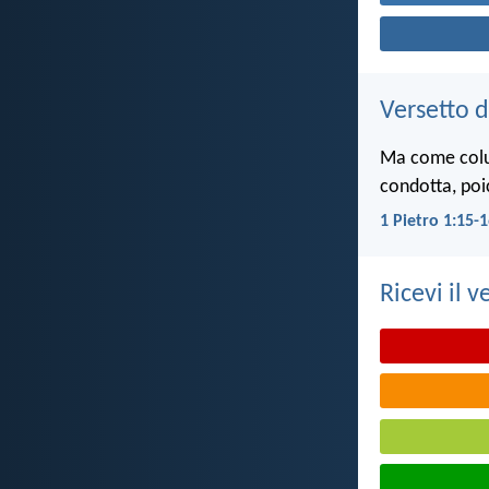
Versetto d
Ma come colui 
condotta, poi
1 Pietro 1:15-
Ricevi il v