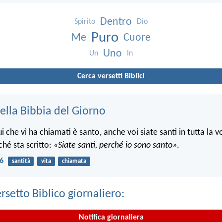
Dentro
Spirito
Dio
Puro
Me
Cuore
Uno
Un
In
Cerca versetti Biblici
ella Bibbia del Giorno
che vi ha chiamati è santo, anche voi siate santi in tutta la v
ché sta scritto:
«Siate santi, perché io sono santo»
.
16
santità
vita
chiamata
ersetto Biblico giornaliero:
Notifica giornaliera