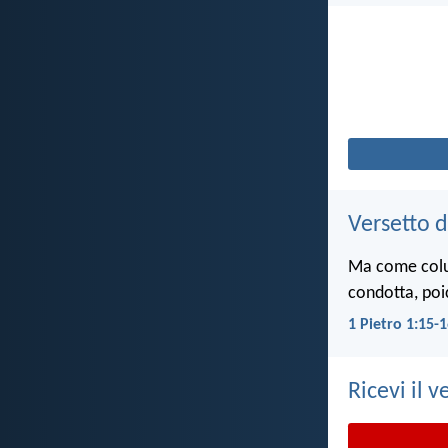
Versetto d
Ma come colui 
condotta, poi
1 Pietro 1:15-
Ricevi il v