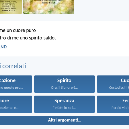
 me un cuore puro
tro di me uno spirito saldo.
 LND
correlati
icazione
Spirito
Cuo
Poiché abbiamo queste promesse...
Ora, il Signore è...
Custodisci il 
more
Speranza
Fe
paziente, è...
“Infatti io so i...
Perciò vi dic
Altri argomenti…