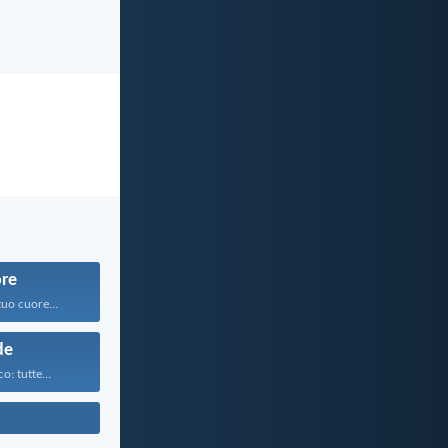
re
tuo cuore...
de
o: tutte...