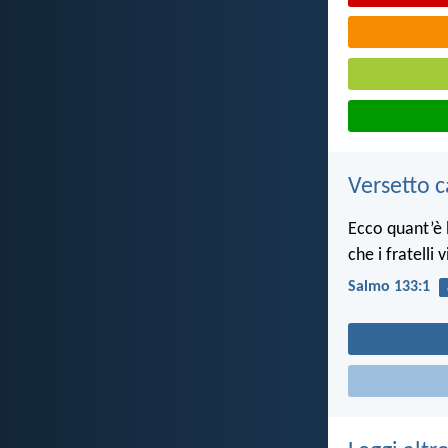
Versetto c
Ecco quant’è 
che i fratelli
Salmo 133:1