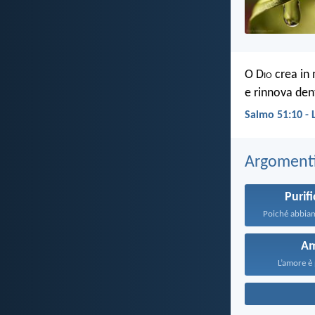
O D
io
crea in
e rinnova den
Salmo 51:10 -
Argomenti 
Purif
A
L’amore è 