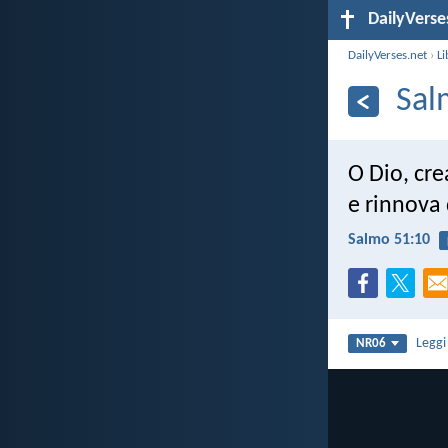
DailyVerse
DailyVerses.net
›
Li
Sal
O Dio, cr
e rinnova 
Salmo 51:10
Legg
NR06