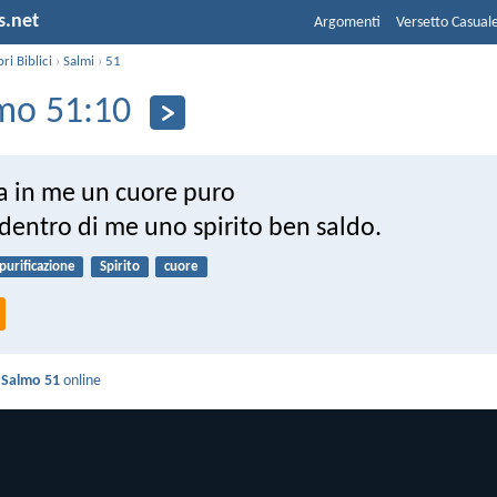
s.net
Argomenti
Versetto Casual
bri Biblici
›
Salmi
›
51
mo 51:10
ea in me un cuore puro
dentro di me uno spirito ben saldo.
purificazione
Spirito
cuore
i
Salmo 51
online