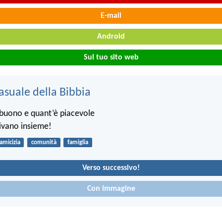
E-mail
Android
Sul tuo sito web
asuale della Bibbia
buono e quant’è piacevole
 vivano insieme!
amicizia
comunità
famiglia
Verso successivo!
Con immagine