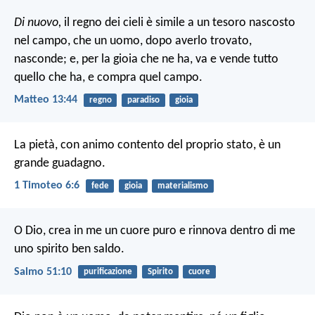
Di nuovo,
il regno dei cieli è simile a un tesoro nascosto
nel campo, che un uomo, dopo averlo trovato,
nasconde; e, per la gioia che ne ha, va e vende tutto
quello che ha, e compra quel campo.
Matteo 13:44
regno
paradiso
gioia
La pietà, con animo contento del proprio stato, è un
grande guadagno.
1 Timoteo 6:6
fede
gioia
materialismo
O Dio, crea in me un cuore puro
e rinnova dentro di me
uno spirito ben saldo.
Salmo 51:10
purificazione
Spirito
cuore