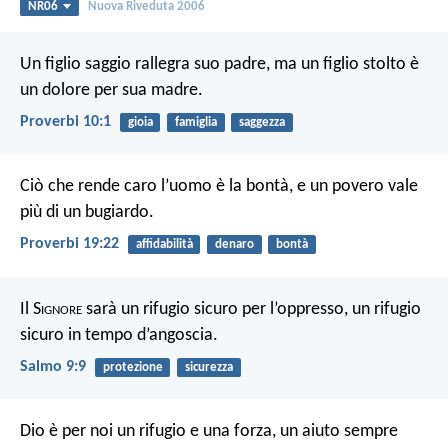
NR06
Nuova Riveduta 2006
Un figlio saggio rallegra suo padre,
ma un figlio stolto è
un dolore per sua madre.
Proverbi 10:1
gioia
famiglia
saggezza
Ciò che rende caro l’uomo è la bontà, e un povero vale
più di un bugiardo.
Proverbi 19:22
affidabilità
denaro
bontà
Il S
ignore
sarà un rifugio sicuro per l’oppresso,
un rifugio
sicuro in tempo d’angoscia.
Salmo 9:9
protezione
sicurezza
Dio è per noi un rifugio e una forza,
un aiuto sempre