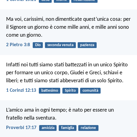
Ma voi, carissimi, non dimenticate quest’unica cosa: per
il Signore un giorno è come mille anni, e mille anni sono
come un giorno.
2 Pietro 3:8
Dio
seconda venuta
pazienza
Infatti noi tutti siamo stati battezzati in un unico Spirito
per formare un unico corpo, Giudei e Greci, schiavi e
liberi; e tutti siamo stati abbeverati di un solo Spirito.
1 Corinzi 12:13
battesimo
Spirito
comunità
L’amico ama in ogni tempo;
è nato per essere un
fratello nella sventura.
Proverbi 17:17
amicizia
famiglia
relazione