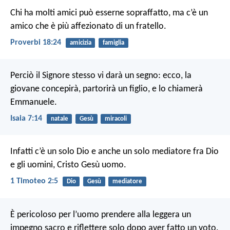
Chi ha molti amici può esserne sopraffatto,
ma c’è un
amico che è più affezionato di un fratello.
Proverbi 18:24
amicizia
famiglia
Perciò il Signore stesso vi darà un segno: ecco, la
giovane concepirà, partorirà un figlio, e lo chiamerà
Emmanuele.
Isaia 7:14
natale
Gesù
miracoli
Infatti c’è un solo Dio e anche un solo mediatore fra Dio
e gli uomini, Cristo Gesù uomo.
1 Timoteo 2:5
Dio
Gesù
mediatore
È pericoloso per l’uomo prendere alla leggera un
impegno sacro
e riflettere solo dopo aver fatto un voto.