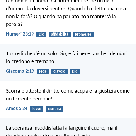
Dio non è un uomo, da poter mentire, né un figlio
d’uomo, da doversi pentire. Quando ha detto una cosa
non la farà? O quando ha parlato non manterrà la
parola?
Numeri 23:19
Dio
affidabilità
promesse
Tu credi che c’è un solo Dio, e fai bene; anche i demòni
lo credono e tremano.
Giacomo 2:19
fede
diavolo
Dio
Scorra piuttosto il diritto come acqua
e la giustizia come
un torrente perenne!
Amos 5:24
legge
giustizia
La speranza insoddisfatta fa languire il cuore,
ma il