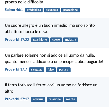
pronto nelle difficoltà.
Salmo 46:1
affidabilità
sicurezza
protezione
Un cuore allegro è un buon rimedio,
ma uno spirito
abbattuto fiacca le ossa.
Proverbi 17:22
guarigione
cuore
malattia
Un parlare solenne non si addice all’uomo da nulla;
quanto meno si addicono a un principe labbra bugiarde!
Proverbi 17:7
saggezza
falso
parlare
Il ferro forbisce il ferro;
così un uomo ne forbisce un
altro.
Proverbi 27:17
amicizia
relazione
mente