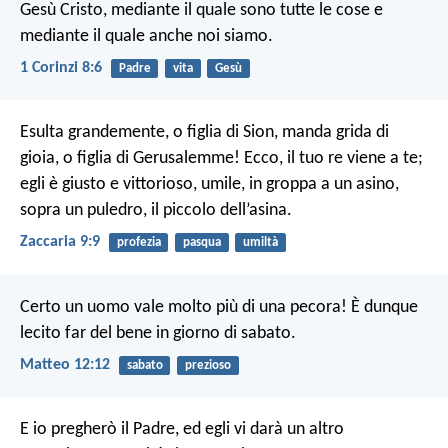
Gesù Cristo, mediante il quale sono tutte le cose e
mediante il quale anche noi siamo.
1 Corinzi 8:6
Padre
vita
Gesù
Esulta grandemente, o figlia di Sion, manda grida di
gioia, o figlia di Gerusalemme! Ecco, il tuo re viene a te;
egli è giusto e vittorioso, umile, in groppa a un asino,
sopra un puledro, il piccolo dell’asina.
Zaccaria 9:9
profezia
pasqua
umiltà
Certo un uomo vale molto più di una pecora! È dunque
lecito far del bene in giorno di sabato.
Matteo 12:12
sabato
prezioso
E io pregherò il Padre, ed egli vi darà un altro