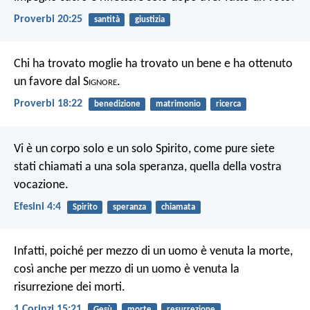
Proverbi 20:25
santità
giustizia
Chi ha trovato moglie ha trovato un bene
e ha ottenuto
un favore dal S
ignore
.
Proverbi 18:22
benedizione
matrimonio
ricerca
Vi è un corpo solo e un solo Spirito, come pure siete
stati chiamati a una sola speranza, quella della vostra
vocazione.
Efesini 4:4
Spirito
speranza
chiamata
Infatti, poiché per mezzo di un uomo è venuta la morte,
così anche per mezzo di un uomo è venuta la
risurrezione dei morti.
1 Corinzi 15:21
Gesù
morte
resurrezione