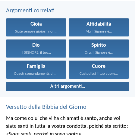
Argomenti correlati
Gioia
Affidabilità
Siate sempre gioiosi; non...
Ma il Signore è...
Dio
Spirito
Il SIGNORE, il tuo...
Ora, il Signore è...
Famiglia
Cuore
Questi comandamenti, che oggi...
Custodisci il tuo cuore...
Altri argomenti…
Versetto della Bibbia del Giorno
Ma come colui che vi ha chiamati è santo, anche voi
siate santi in tutta la vostra condotta, poiché sta scritto:
«Siate santi, perché io sono santo»
.