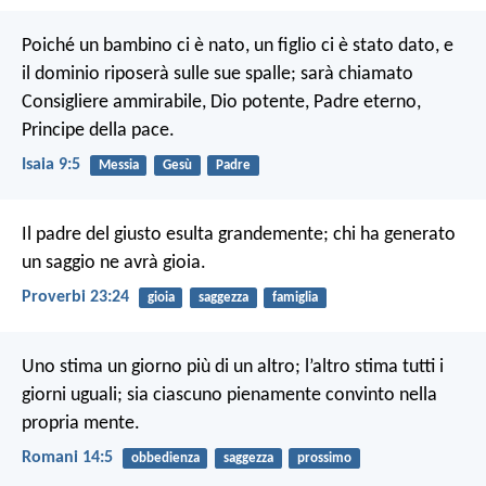
Poiché un bambino ci è nato,
un figlio ci è stato dato,
e
il dominio riposerà sulle sue spalle;
sarà chiamato
Consigliere ammirabile, Dio potente,
Padre eterno,
Principe della pace.
Isaia 9:5
Messia
Gesù
Padre
Il padre del giusto esulta grandemente;
chi ha generato
un saggio ne avrà gioia.
Proverbi 23:24
gioia
saggezza
famiglia
Uno stima un giorno più di un altro; l’altro stima tutti i
giorni uguali; sia ciascuno pienamente convinto nella
propria mente.
Romani 14:5
obbedienza
saggezza
prossimo