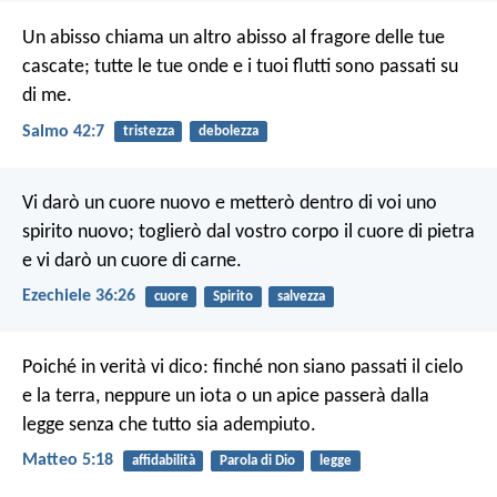
Un abisso chiama un altro abisso al fragore delle tue
cascate;
tutte le tue onde e i tuoi flutti sono passati su
di me.
Salmo 42:7
tristezza
debolezza
Vi darò un cuore nuovo e metterò dentro di voi uno
spirito nuovo; toglierò dal vostro corpo il cuore di pietra
e vi darò un cuore di carne.
Ezechiele 36:26
cuore
Spirito
salvezza
Poiché in verità vi dico: finché non siano passati il cielo
e la terra, neppure un iota o un apice passerà dalla
legge senza che tutto sia adempiuto.
Matteo 5:18
affidabilità
Parola di Dio
legge