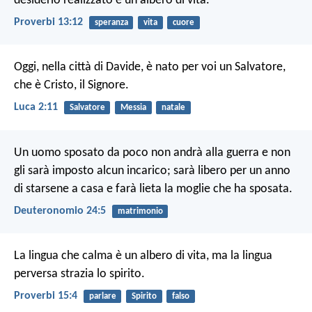
desiderio realizzato è un albero di vita.
Proverbi 13:12
speranza
vita
cuore
Oggi, nella città di Davide, è nato per voi un Salvatore,
che è Cristo, il Signore.
Luca 2:11
Salvatore
Messia
natale
Un uomo sposato da poco non andrà alla guerra e non
gli sarà imposto alcun incarico; sarà libero per un anno
di starsene a casa e farà lieta la moglie che ha sposata.
Deuteronomio 24:5
matrimonio
La lingua che calma è un albero di vita,
ma la lingua
perversa strazia lo spirito.
Proverbi 15:4
parlare
Spirito
falso