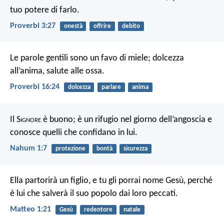
tuo potere di farlo.
Proverbi 3:27
onestà
offrire
debito
Le parole gentili sono un favo di miele; dolcezza
all’anima, salute alle ossa.
Proverbi 16:24
dolcezza
parlare
anima
Il S
ignore
è buono;
è un rifugio nel giorno dell’angoscia
e
conosce quelli che confidano in lui.
Nahum 1:7
protezione
bontà
sicurezza
Ella partorirà un figlio, e tu gli porrai nome Gesù, perché
è lui che salverà il suo popolo dai loro peccati.
Matteo 1:21
Gesù
redentore
natale