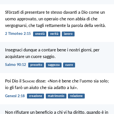
Sfòrzati di presentare te stesso davanti a Dio come un
uomo approvato, un operaio che non abbia di che
vergognarsi, che tagli rettamente la parola della verità.
2 Timoteo 2:15
onestà
verità
lavoro
Insegnaci dunque a contare bene i nostri giorni, per
acquistare un cuore saggio.
Salmo 90:12
precetto
saggezza
cuore
Poi Dio il S
ignore
disse: «Non è bene che l’uomo sia solo;
io gli farò un aiuto che sia adatto a lui».
Genesi 2:18
creazione
matrimonio
relazione
Non rifiutare un beneficio a chi vi ha diritto,
quando è in