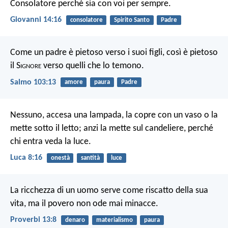
Consolatore perché sia con voi per sempre.
Giovanni 14:16
consolatore
Spirito Santo
Padre
Come un padre è pietoso verso i suoi figli,
così è pietoso
il S
ignore
verso quelli che lo temono.
Salmo 103:13
amore
paura
Padre
Nessuno, accesa una lampada, la copre con un vaso o la
mette sotto il letto; anzi la mette sul candeliere, perché
chi entra veda la luce.
Luca 8:16
onestà
santità
luce
La ricchezza di un uomo serve come riscatto della sua
vita,
ma il povero non ode mai minacce.
Proverbi 13:8
denaro
materialismo
paura