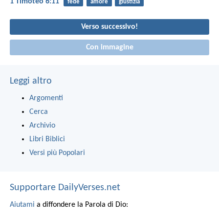
1 Timoteo 6:11
fede
amore
giustizia
Verso successivo!
Con immagine
Leggi altro
Argomenti
Cerca
Archivio
Libri Biblici
Versi più Popolari
Supportare DailyVerses.net
Aiutami
a diffondere la Parola di Dio: