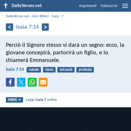
DailyVerses.net
Argomenti
Sottoscrivi
DailyVerses.net
›
Libri Biblici
›
Isaia
›
7
Isaia 7:14
Perciò il Signore stesso vi darà un segno: ecco, la
giovane concepirà, partorirà un figlio, e lo
chiamerà Emmanuele.
Isaia 7:14
natale
Gesù
miracoli
profezia
Leggi
Isaia 7
online
NR06