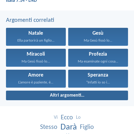
Isaia 7:14 - LND
Argomenti correlati
Natale
Gesù
Ella partorirà un figlio...
Ma Gesù fissò lo...
Miracoli
Profezia
Ma Gesù fissò lo...
Ma esaminate ogni cosa...
Amore
Speranza
L’amore è paziente, è...
“Infatti io so i...
Altri argomenti…
Ecco
Vi
Lo
Darà
Stesso
Figlio