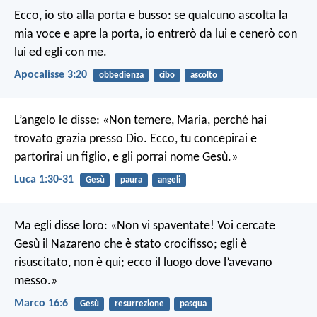
Ecco, io sto alla porta e busso: se qualcuno ascolta la
mia voce e apre la porta, io entrerò da lui e cenerò con
lui ed egli con me.
Apocalisse 3:20
obbedienza
cibo
ascolto
L’angelo le disse: «Non temere, Maria, perché hai
trovato grazia presso Dio. Ecco, tu concepirai e
partorirai un figlio, e gli porrai nome Gesù.»
Luca 1:30-31
Gesù
paura
angeli
Ma egli disse loro: «Non vi spaventate! Voi cercate
Gesù il Nazareno che è stato crocifisso; egli è
risuscitato, non è qui; ecco il luogo dove l’avevano
messo.»
Marco 16:6
Gesù
resurrezione
pasqua