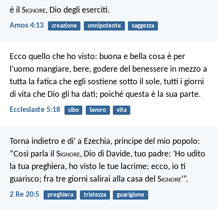
è il S
ignore
, Dio degli eserciti.
Amos 4:13
creazione
onnipotente
saggezza
Ecco quello che ho visto: buona e bella cosa è per
l’uomo mangiare, bere, godere del benessere in mezzo a
tutta la fatica che egli sostiene sotto il sole, tutti i giorni
di vita che Dio gli ha dati; poiché questa è la sua parte.
Ecclesiaste 5:18
cibo
lavoro
vita
Torna indietro e di’ a Ezechia, principe del mio popolo:
“Così parla il S
ignore
, Dio di Davide, tuo padre: ‘Ho udito
la tua preghiera, ho visto le tue lacrime; ecco, io ti
guarisco; fra tre giorni salirai alla casa del S
ignore
’”.
2 Re 20:5
preghiera
tristezza
guarigione