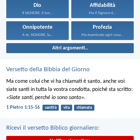
Dio
Affidabilità
Il SIGNORE, il tuo...
Ma il Signore è...
Onnipotente
Profezia
A te, SIGNORE, la...
Ma esaminate ogni cosa...
Altri argomenti…
Versetto della Bibbia del Giorno
Ma come colui che vi ha chiamati è santo, anche voi
siate santi in tutta la vostra condotta, poiché sta scritto:
«Siate santi, perché io sono santo»
.
1 Pietro 1:15-16
santità
vita
chiamata
Ricevi il versetto Biblico giornaliero: