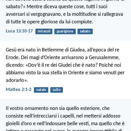
sabato?» Mentre diceva queste cose, tutti i suoi
avversari si vergognavano, e la moltitudine si rallegrava
di tutte le opere gloriose da lui compiute.
Luca 13:10-17
miracoli
guarigione
sabato
Gesù era nato in Betlemme di Giudea, all’epoca del re
Erode. Dei magi d’Oriente arrivarono a Gerusalemme,
dicendo: «Dov’è il re dei Giudei che è nato? Poiché noi
abbiamo visto la sua stella in Oriente e siamo venuti per
adorarlo».
Matteo 2:1-2
natale
culto
Il vostro ornamento non sia quello esteriore, che
consiste nell’intrecciarsi i capelli, nel mettersi addosso
gioielli d’oro e nell’indossare belle vesti, ma quello che è