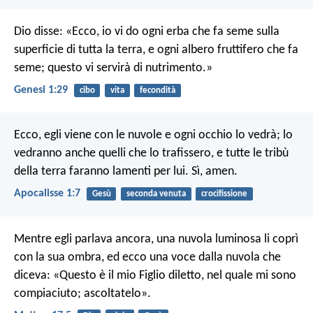
Dio disse: «Ecco, io vi do ogni erba che fa seme sulla
superficie di tutta la terra, e ogni albero fruttifero che fa
seme; questo vi servirà di nutrimento.»
Genesi 1:29
cibo
vita
fecondità
Ecco, egli viene con le nuvole e ogni occhio lo vedrà; lo
vedranno anche quelli che lo trafissero, e tutte le tribù
della terra faranno lamenti per lui. Sì, amen.
Apocalisse 1:7
Gesù
seconda venuta
crocifissione
Mentre egli parlava ancora, una nuvola luminosa li coprì
con la sua ombra, ed ecco una voce dalla nuvola che
diceva: «Questo è il mio Figlio diletto, nel quale mi sono
compiaciuto; ascoltatelo».