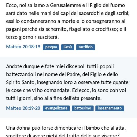
Ecco, noi saliamo a Gerusalemme e il Figlio dell’uomo
sarà dato nelle mani dei capi dei sacerdoti e degli scribi;
essi lo condanneranno a morte e lo consegneranno ai
pagani perché sia schernito, flagellato e crocifisso; e il
terzo giorno risusciterà.
Matteo 20:18-19
pasqua
Gesù
sacrificio
Andate dunque e fate miei discepoli tutti i popoli
battezzandoli nel nome del Padre, del Figlio e dello
Spirito Santo, insegnando loro a osservare tutte quante
le cose che vi ho comandate. Ed ecco, io sono con voi
tutti i giorni, sino alla fine dell’età presente.
Matteo 28:19-20
evangelizzare
battesimo
insegnamento
Una donna può forse dimenticare il bimbo che allatta,
smettere di avere pietà del frutto delle sue viscere?