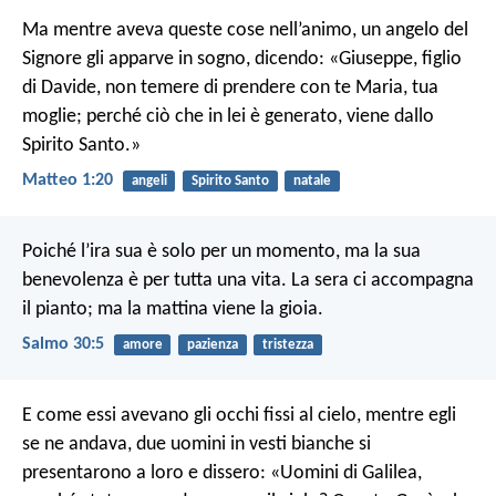
Ma mentre aveva queste cose nell’animo, un angelo del
Signore gli apparve in sogno, dicendo: «Giuseppe, figlio
di Davide, non temere di prendere con te Maria, tua
moglie; perché ciò che in lei è generato, viene dallo
Spirito Santo.»
Matteo 1:20
angeli
Spirito Santo
natale
Poiché l’ira sua è solo per un momento,
ma la sua
benevolenza è per tutta una vita.
La sera ci accompagna
il pianto;
ma la mattina viene la gioia.
Salmo 30:5
amore
pazienza
tristezza
E come essi avevano gli occhi fissi al cielo, mentre egli
se ne andava, due uomini in vesti bianche si
presentarono a loro e dissero: «Uomini di Galilea,