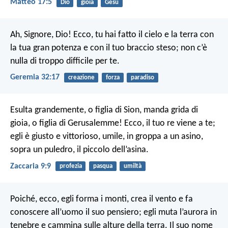
Matteo 17:5
Dio
gioia
Gesù
Ah, Signore, Dio! Ecco, tu hai fatto il cielo e la terra con
la tua gran potenza e con il tuo braccio steso; non c’è
nulla di troppo difficile per te.
Geremia 32:17
creazione
forza
paradiso
Esulta grandemente, o figlia di Sion, manda grida di
gioia, o figlia di Gerusalemme! Ecco, il tuo re viene a te;
egli è giusto e vittorioso, umile, in groppa a un asino,
sopra un puledro, il piccolo dell’asina.
Zaccaria 9:9
profezia
pasqua
umiltà
Poiché, ecco, egli forma i monti, crea il vento e fa
conoscere all’uomo il suo pensiero; egli muta l’aurora in
tenebre e cammina sulle alture della terra. Il suo nome