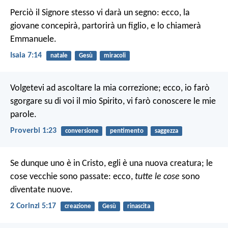
Perciò il Signore stesso vi darà un segno: ecco, la
giovane concepirà, partorirà un figlio, e lo chiamerà
Emmanuele.
Isaia 7:14
natale
Gesù
miracoli
Volgetevi ad ascoltare la mia correzione;
ecco, io farò
sgorgare su di voi il mio Spirito,
vi farò conoscere le mie
parole.
Proverbi 1:23
conversione
pentimento
saggezza
Se dunque uno è in Cristo, egli è una nuova creatura; le
cose vecchie sono passate: ecco,
tutte le cose
sono
diventate nuove.
2 Corinzi 5:17
creazione
Gesù
rinascita