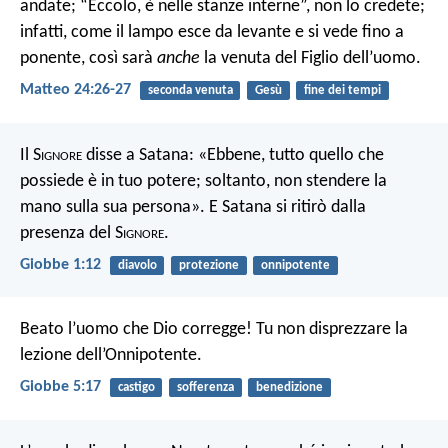
andate; “Eccolo, è nelle stanze interne”, non lo credete;
infatti, come il lampo esce da levante e si vede fino a
ponente, così sarà
anche
la venuta del Figlio dell’uomo.
Matteo 24:26-27
seconda venuta
Gesù
fine dei tempi
Il S
ignore
disse a Satana: «Ebbene, tutto quello che
possiede è in tuo potere; soltanto, non stendere la
mano sulla sua persona». E Satana si ritirò dalla
presenza del S
ignore
.
Giobbe 1:12
diavolo
protezione
onnipotente
Beato l’uomo che Dio corregge!
Tu non disprezzare la
lezione dell’Onnipotente.
Giobbe 5:17
castigo
sofferenza
benedizione