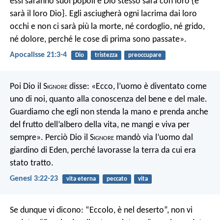
essi saranno suoi popoli e Dio stesso sarà con loro {e
sarà il loro Dio}. Egli asciugherà ogni lacrima dai loro
occhi e non ci sarà più la morte, né cordoglio, né grido,
né dolore, perché le cose di prima sono passate».
Apocalisse 21:3-4
Dio
tristezza
preoccupare
Poi Dio il S
ignore
disse: «Ecco, l’uomo è diventato come
uno di noi, quanto alla conoscenza del bene e del male.
Guardiamo che egli non stenda la mano e prenda anche
del frutto dell’albero della vita, ne mangi e viva per
sempre». Perciò Dio il S
ignore
mandò via l’uomo dal
giardino di Eden, perché lavorasse la terra da cui era
stato tratto.
Genesi 3:22-23
vita eterna
peccato
vita
Se dunque vi dicono: “Eccolo, è nel deserto”, non vi