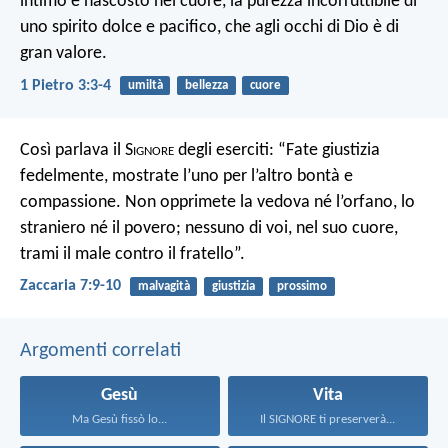
intimo e nascosto nel cuore, la purezza incorruttibile di
uno spirito dolce e pacifico, che agli occhi di Dio è di
gran valore.
1 Pietro 3:3-4
umiltà
bellezza
cuore
Così parlava il S
ignore
degli eserciti: “Fate giustizia
fedelmente, mostrate l’uno per l’altro bontà e
compassione. Non opprimete la vedova né l’orfano, lo
straniero né il povero; nessuno di voi, nel suo cuore,
trami il male contro il fratello”.
Zaccaria 7:9-10
malvagità
giustizia
prossimo
Argomenti correlati
Gesù
Vita
Ma Gesù fissò lo...
Il SIGNORE ti preserverà...