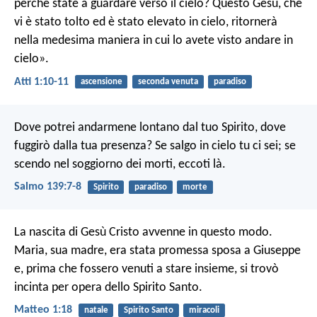
perché state a guardare verso il cielo? Questo Gesù, che
vi è stato tolto ed è stato elevato in cielo, ritornerà
nella medesima maniera in cui lo avete visto andare in
cielo».
Atti 1:10-11
ascensione
seconda venuta
paradiso
Dove potrei andarmene lontano dal tuo Spirito,
dove
fuggirò dalla tua presenza?
Se salgo in cielo tu ci sei;
se
scendo nel soggiorno dei morti, eccoti là.
Salmo 139:7-8
Spirito
paradiso
morte
La nascita di Gesù Cristo avvenne in questo modo.
Maria, sua madre, era stata promessa sposa a Giuseppe
e, prima che fossero venuti a stare insieme, si trovò
incinta per opera dello Spirito Santo.
Matteo 1:18
natale
Spirito Santo
miracoli