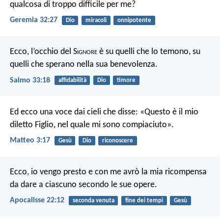
qualcosa di troppo difficile per me?
Geremia 32:27
Dio
miracoli
onnipotente
Ecco, l’occhio del S
ignore
è su quelli che lo temono,
su
quelli che sperano nella sua benevolenza.
Salmo 33:18
affidabilità
Dio
timore
Ed ecco una voce dai cieli che disse: «Questo è il mio
diletto Figlio, nel quale mi sono compiaciuto».
Matteo 3:17
Gesù
Dio
riconoscere
Ecco, io vengo presto e con me avrò la mia ricompensa
da dare a ciascuno secondo le sue opere.
Apocalisse 22:12
seconda venuta
fine dei tempi
Gesù