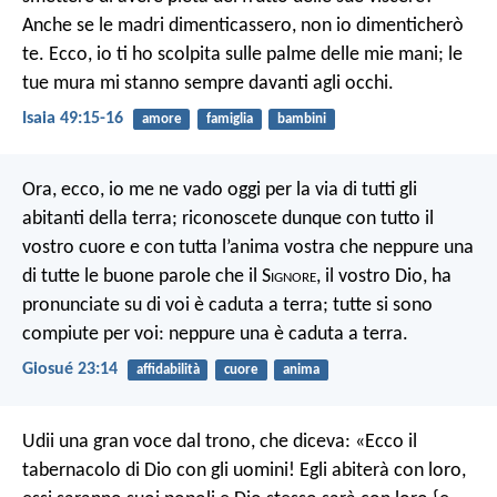
Anche se le madri dimenticassero,
non io dimenticherò
te.
Ecco, io ti ho scolpita sulle palme delle mie mani;
le
tue mura mi stanno sempre davanti agli occhi.
Isaia 49:15-16
amore
famiglia
bambini
Ora, ecco, io me ne vado oggi per la via di tutti gli
abitanti della terra; riconoscete dunque con tutto il
vostro cuore e con tutta l’anima vostra che neppure una
di tutte le buone parole che il S
ignore
, il vostro Dio, ha
pronunciate su di voi è caduta a terra; tutte si sono
compiute per voi: neppure una è caduta a terra.
Giosué 23:14
affidabilità
cuore
anima
Udii una gran voce dal trono, che diceva: «Ecco il
tabernacolo di Dio con gli uomini! Egli abiterà con loro,