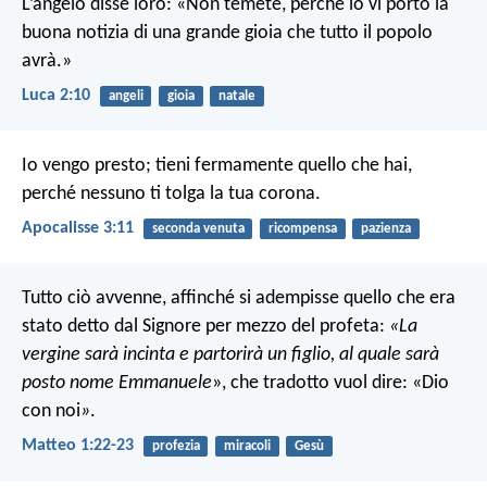
L’angelo disse loro: «Non temete, perché io vi porto la
buona notizia di una grande gioia che tutto il popolo
avrà.»
Luca 2:10
angeli
gioia
natale
Io vengo presto; tieni fermamente quello che hai,
perché nessuno ti tolga la tua corona.
Apocalisse 3:11
seconda venuta
ricompensa
pazienza
Tutto ciò avvenne, affinché si adempisse quello che era
stato detto dal Signore per mezzo del profeta:
«La
vergine sarà incinta e partorirà un figlio, al quale sarà
posto nome Emmanuele
», che tradotto vuol dire: «Dio
con noi
»
.
Matteo 1:22-23
profezia
miracoli
Gesù