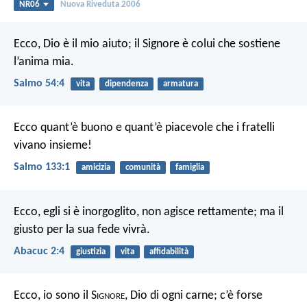
NR06
Nuova Riveduta 2006
Ecco, Dio è il mio aiuto;
il Signore è colui che sostiene
l’anima mia.
Salmo 54:4
vita
dipendenza
armatura
Ecco quant’è buono e quant’è piacevole
che i fratelli
vivano insieme!
Salmo 133:1
amicizia
comunità
famiglia
Ecco, egli si è inorgoglito,
non agisce rettamente;
ma il
giusto per la sua fede vivrà.
Abacuc 2:4
giustizia
vita
affidabilità
Ecco, io sono il S
ignore
, Dio di ogni carne; c’è forse