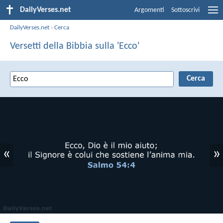
DailyVerses.net
Argomenti
Sottoscrivi
DailyVerses.net
›
Cerca
Versetti della Bibbia sulla 'Ecco'
«
»