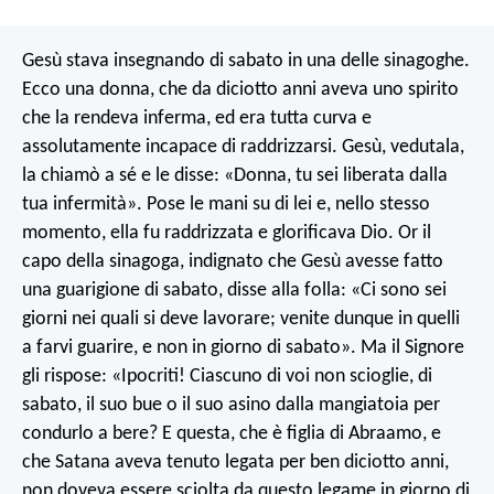
Gesù stava insegnando di sabato in una delle sinagoghe.
Ecco una donna, che da diciotto anni aveva uno spirito
che la rendeva inferma, ed era tutta curva e
assolutamente incapace di raddrizzarsi. Gesù, vedutala,
la chiamò a sé e le disse: «Donna, tu sei liberata dalla
tua infermità». Pose le mani su di lei e, nello stesso
momento, ella fu raddrizzata e glorificava Dio. Or il
capo della sinagoga, indignato che Gesù avesse fatto
una guarigione di sabato, disse alla folla: «Ci sono sei
giorni nei quali si deve lavorare; venite dunque in quelli
a farvi guarire, e non in giorno di sabato». Ma il Signore
gli rispose: «Ipocriti! Ciascuno di voi non scioglie, di
sabato, il suo bue o il suo asino dalla mangiatoia per
condurlo a bere? E questa, che è figlia di Abraamo, e
che Satana aveva tenuto legata per ben diciotto anni,
non doveva essere sciolta da questo legame in giorno di