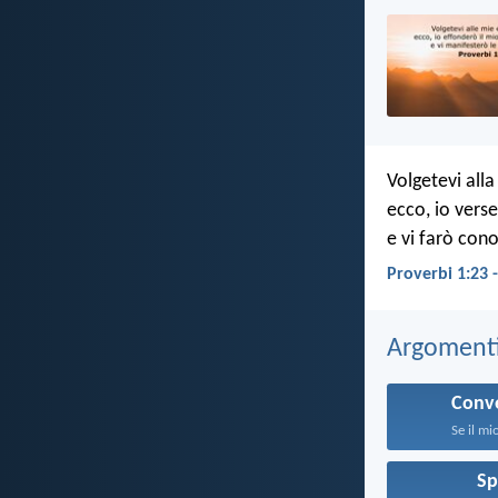
Volgetevi alla
ecco, io verse
e vi farò con
Proverbi 1:23 
Argomenti 
Conv
Se il mi
Sp