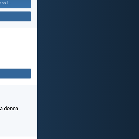
o so i...
lla donna