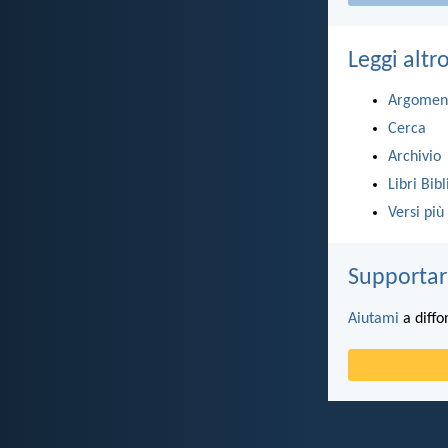
Leggi altr
Argomen
Cerca
Archivio
Libri Bibl
Versi più
Supportar
Aiutami
a diffo