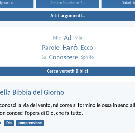
Signore è...
L’amore è paziente, è...
“Infatti i
Altri argomenti…
Ad
Mie
Mia
Farò
Parole
Ecco
Conoscere
Su
Spirito
Cerca versetti Biblici
ella Bibbia del Giorno
onosci la via del vento, né come si formino le ossa in seno a
non conosci l’opera di Dio, che fa tutto.
5
Dio
comprensione