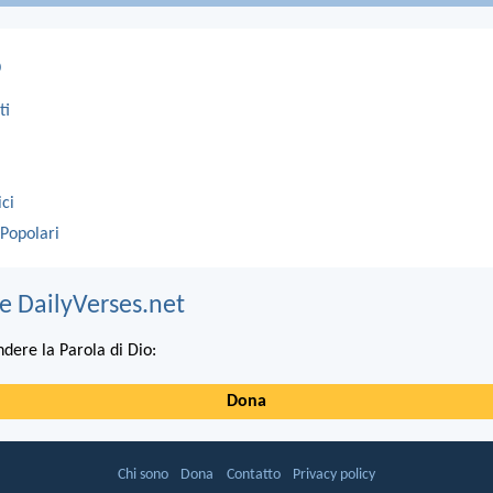
o
ti
ici
 Popolari
e DailyVerses.net
ndere la Parola di Dio:
Dona
Chi sono
Dona
Contatto
Privacy policy