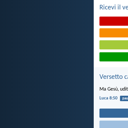
Ricevi il v
Versetto c
Ma Gesù, udit
Luca 8:50
pau