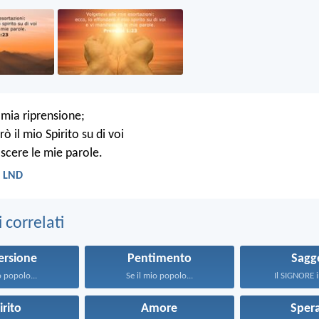
 mia riprensione;
rò il mio Spirito su di voi
oscere le mie parole.
- LND
correlati
ersione
Pentimento
Sagg
o popolo...
Se il mio popolo...
Il SIGNORE in
irito
Amore
Sper