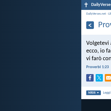
DailyVerse
DailyVerses.net
›
Li
Pro
Volgetevi 
ecco, io fa
vi farò co
Proverbi 1:23
Legg
NR06