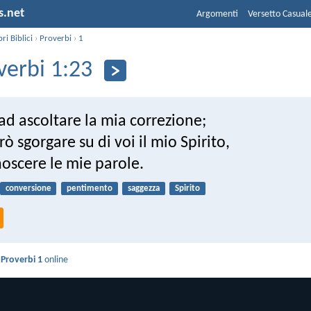
s.net
Argomenti
Versetto Casual
bri Biblici
›
Proverbi
›
1
verbi 1:23
ad ascoltare la mia correzione;
rò sgorgare su di voi il mio Spirito,
noscere le mie parole.
conversione
pentimento
saggezza
Spirito
i
Proverbi 1
online