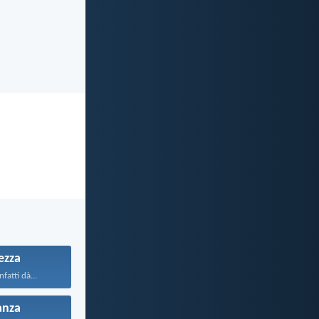
ezza
fatti dà...
anza