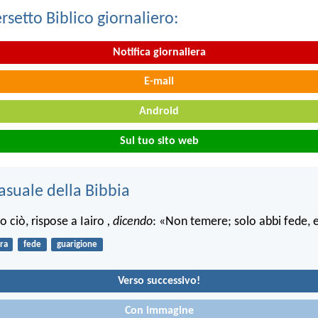
ersetto Biblico giornaliero:
Notifica giornaliera
E-mail
Android
Sul tuo sito web
asuale della Bibbia
o ciò, rispose a Iairo
, dicendo
: «Non temere; solo abbi fede, e
ra
fede
guarigione
Verso successivo!
Con immagine