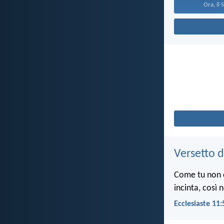
Ora, il 
Versetto d
Come tu non c
incinta, così 
Ecclesiaste 11: