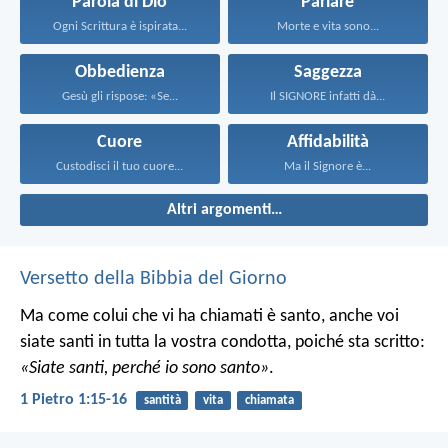
Parola di Dio
Parlare
Ogni Scrittura è ispirata...
Morte e vita sono...
Obbedienza
Saggezza
Gesù gli rispose: «Se...
Il SIGNORE infatti dà...
Cuore
Affidabilità
Custodisci il tuo cuore...
Ma il Signore è...
Altri argomenti…
Versetto della Bibbia del Giorno
Ma come colui che vi ha chiamati è santo, anche voi
siate santi in tutta la vostra condotta, poiché sta scritto:
«Siate santi, perché io sono santo»
.
1 Pietro 1:15-16
santità
vita
chiamata