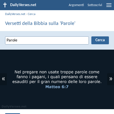
DailyVerses.net
Argomenti
Sottoscrivi
DailyVerses.net
›
Cerca
Versetti della Bibbia sulla 'Parole'
«
»