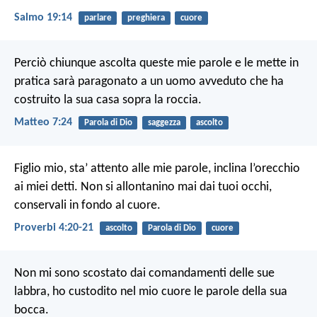
Salmo 19:14
parlare
preghiera
cuore
Perciò chiunque ascolta queste mie parole e le mette in
pratica sarà paragonato a un uomo avveduto che ha
costruito la sua casa sopra la roccia.
Matteo 7:24
Parola di Dio
saggezza
ascolto
Figlio mio, sta’ attento alle mie parole,
inclina l’orecchio
ai miei detti.
Non si allontanino mai dai tuoi occhi,
conservali in fondo al cuore.
Proverbi 4:20-21
ascolto
Parola di Dio
cuore
Non mi sono scostato dai comandamenti delle sue
labbra,
ho custodito nel mio cuore le parole della sua
bocca.