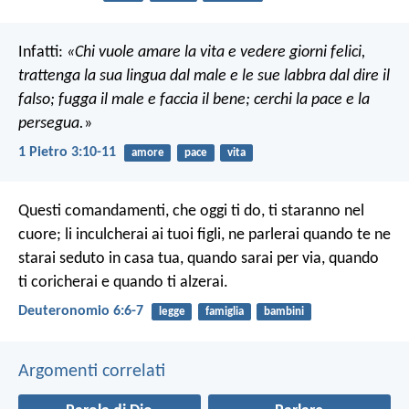
Infatti:
«Chi vuole amare la vita e vedere giorni felici,
trattenga la sua lingua dal male e le sue labbra dal dire il
falso;
fugga il male e faccia il bene; cerchi la pace e la
persegua.
»
1 Pietro 3:10-11
amore
pace
vita
Questi comandamenti, che oggi ti do, ti staranno nel
cuore; li inculcherai ai tuoi figli, ne parlerai quando te ne
starai seduto in casa tua, quando sarai per via, quando
ti coricherai e quando ti alzerai.
Deuteronomio 6:6-7
legge
famiglia
bambini
Argomenti correlati