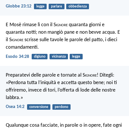
Giobbe 23:12
legge
parlare
obbedienza
E Mosè rimase lì con il S
ignore
quaranta giorni e
quaranta notti; non mangiò pane e non bevve acqua. E
il S
ignore
scrisse sulle tavole le parole del patto, i dieci
comandamenti.
Esodo 34:28
digiuno
vicinanza
legge
Preparatevi delle parole e tornate al S
ignore
! Ditegli:
«Perdona tutta l’iniquità e accetta questo bene; noi ti
offriremo, invece di tori, l’offerta di lode delle nostre
labbra.»
Osea 14:2
conversione
perdono
Qualunque cosa facciate, in parole o in opere, fate ogni