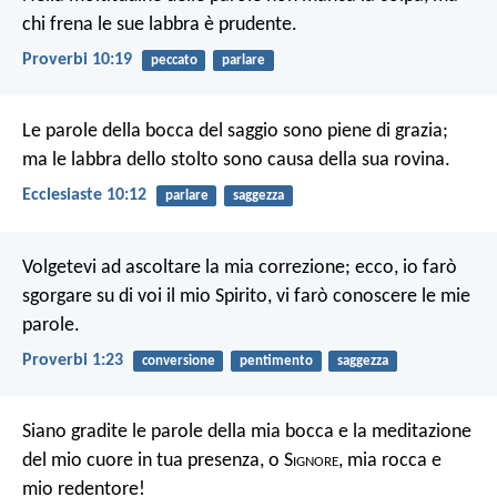
chi frena le sue labbra è prudente.
Proverbi 10:19
peccato
parlare
Le parole della bocca del saggio sono piene di grazia;
ma le labbra dello stolto sono causa della sua rovina.
Ecclesiaste 10:12
parlare
saggezza
Volgetevi ad ascoltare la mia correzione;
ecco, io farò
sgorgare su di voi il mio Spirito,
vi farò conoscere le mie
parole.
Proverbi 1:23
conversione
pentimento
saggezza
Siano gradite le parole della mia bocca e la meditazione
del mio cuore in tua presenza, o S
ignore
, mia rocca e
mio redentore!