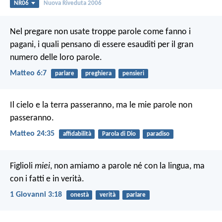
NR06
Nuova Riveduta 2006
Nel pregare non usate troppe parole come fanno i
pagani, i quali pensano di essere esauditi per il gran
numero delle loro parole.
Matteo 6:7
parlare
preghiera
pensieri
Il cielo e la terra passeranno, ma le mie parole non
passeranno.
Matteo 24:35
affidabilità
Parola di Dio
paradiso
Figlioli
miei
, non amiamo a parole né con la lingua, ma
con i fatti e in verità.
1 Giovanni 3:18
onestà
verità
parlare