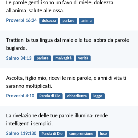
Le parole gentili sono un favo di miele; dolcezza
all’anima, salute alle ossa.
Proverbi 16:24
dolcezza
parlare
anima
Trattieni la tua lingua dal male
e le tue labbra da parole
bugiarde.
Salmo 34:13
parlare
malvagità
verità
Ascolta, figlio mio, ricevi le mie parole,
e anni di vita ti
saranno moltiplicati.
Proverbi 4:10
Parola di Dio
obbedienza
legge
La rivelazione delle tue parole illumina;
rende
intelligenti i semplici.
Salmo 119:130
Parola di Dio
comprensione
luce