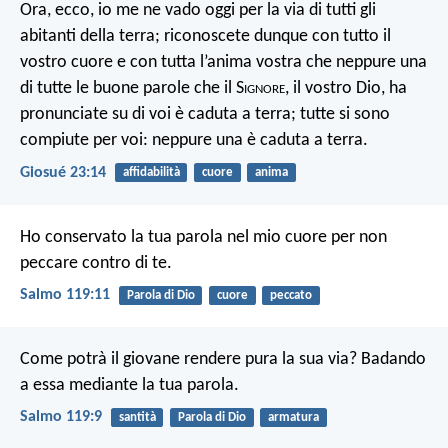
Ora, ecco, io me ne vado oggi per la via di tutti gli
abitanti della terra; riconoscete dunque con tutto il
vostro cuore e con tutta l’anima vostra che neppure una
di tutte le buone parole che il S
ignore
, il vostro Dio, ha
pronunciate su di voi è caduta a terra; tutte si sono
compiute per voi: neppure una è caduta a terra.
Giosué 23:14
affidabilità
cuore
anima
Ho conservato la tua parola nel mio cuore per non
peccare contro di te.
Salmo 119:11
Parola di Dio
cuore
peccato
Come potrà il giovane rendere pura la sua via? Badando
a essa mediante la tua parola.
Salmo 119:9
santità
Parola di Dio
armatura