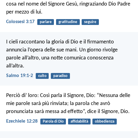
cosa nel nome del Signore Gesù, ringraziando Dio Padre
per mezzo di lui.
Colossesi 3:17
parlare
gratitudine
seguire
I cieli raccontano la gloria di Dio
e il firmamento
annuncia l’opera delle sue mani.
Un giorno rivolge
parole all’altro,
una notte comunica conoscenza
all’altra.
Salmo 19:1-2
culto
paradiso
Perciò di’ loro: Così parla il Signore, Dio: “Nessuna delle
mie parole sarà più rinviata; la parola che avrò
pronunciata sarà messa ad effetto”, dice il Signore, Dio.
Ezechiele 12:28
Parola di Dio
affidabilità
obbedienza