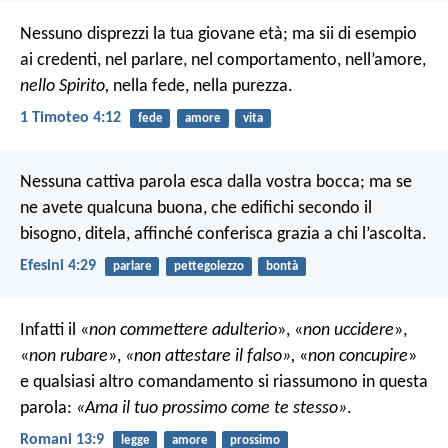
Nessuno disprezzi la tua giovane età; ma sii di esempio
ai credenti, nel parlare, nel comportamento, nell’amore,
nello Spirito,
nella fede, nella purezza.
1 Timoteo 4:12
fede
amore
vita
Nessuna cattiva parola esca dalla vostra bocca; ma se
ne avete qualcuna buona, che edifichi secondo il
bisogno, ditela, affinché conferisca grazia a chi l’ascolta.
Efesini 4:29
parlare
pettegolezzo
bontà
Infatti il «
non commettere adulterio
», «
non uccidere
»,
«
non rubare
»,
«
non attestare il falso
»,
«
non concupire
»
e qualsiasi altro comandamento si riassumono in questa
parola:
«Ama il tuo prossimo come te stesso»
.
Romani 13:9
legge
amore
prossimo