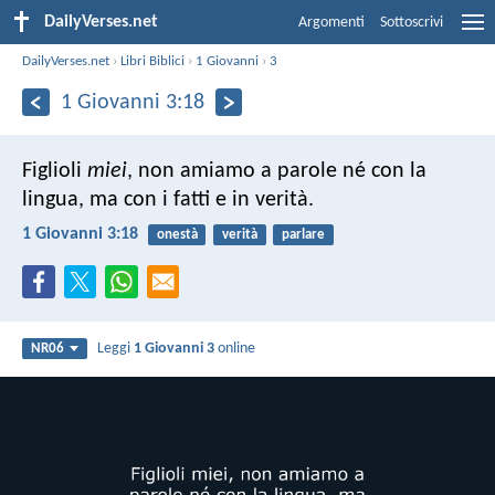
DailyVerses.net
Argomenti
Sottoscrivi
DailyVerses.net
›
Libri Biblici
›
1 Giovanni
›
3
1 Giovanni 3:18
Figlioli
miei
, non amiamo a parole né con la
lingua, ma con i fatti e in verità.
1 Giovanni 3:18
onestà
verità
parlare
Leggi
1 Giovanni 3
online
NR06