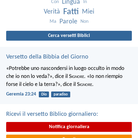
Lingua
Con
In
Fatti
Verità
Miei
Parole
Ma
Non
Cerca versetti Biblici
Versetto della Bibbia del Giorno
«Potrebbe uno nascondersi in luogo occulto in modo
che io non lo veda?», dice il S
ignore
. «Io non riempio
forse il cielo e la terra?», dice il S
ignore
.
Geremia 23:24
Dio
paradiso
Ricevi il versetto Biblico giornaliero:
Notifica giornaliera