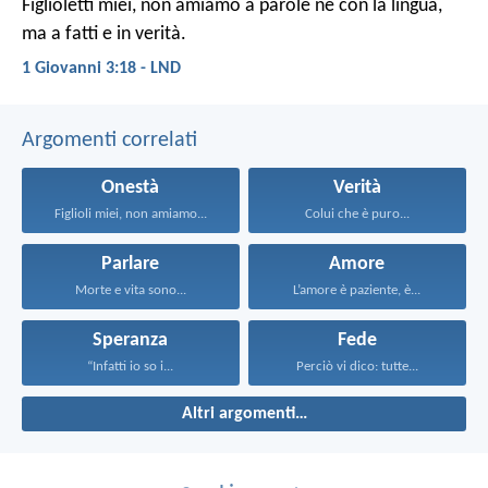
Figlioletti miei, non amiamo a parole né con la lingua,
ma a fatti e in verità.
1 Giovanni 3:18 - LND
Argomenti correlati
Onestà
Verità
Figlioli miei, non amiamo...
Colui che è puro...
Parlare
Amore
Morte e vita sono...
L’amore è paziente, è...
Speranza
Fede
“Infatti io so i...
Perciò vi dico: tutte...
Altri argomenti…