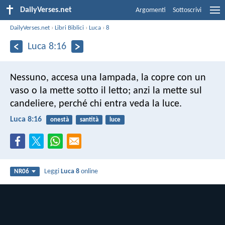
DailyVerses.net
Argomenti
Sottoscrivi
DailyVerses.net
›
Libri Biblici
›
Luca
›
8
Luca 8:16
Nessuno, accesa una lampada, la copre con un
vaso o la mette sotto il letto; anzi la mette sul
candeliere, perché chi entra veda la luce.
Luca 8:16
onestà
santità
luce
Leggi
Luca 8
online
NR06