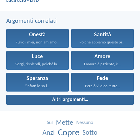
Luca 8:16 - LND
Argomenti correlati
Onestà
Santità
Figlioli miei, non amiamo...
Poiché abbiamo queste promesse...
Luce
Amore
Sorgi, risplendi, poiché la...
L’amore è paziente, è...
Speranza
Fede
“Infatti io so i...
Perciò vi dico: tutte...
Altri argomenti…
Mette
Sul
Nessuno
Copre
Anzi
Sotto