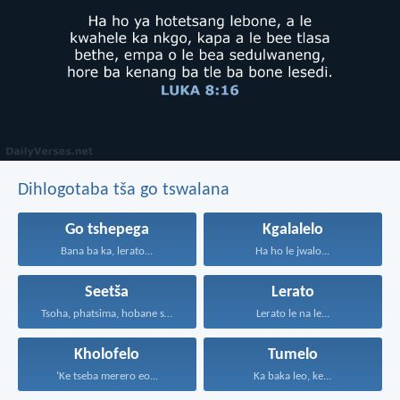
Dihlogotaba tša go tswalana
Go tshepega
Kgalalelo
Bana ba ka, lerato...
Ha ho le jwalo...
Seetša
Lerato
Tsoha, phatsima, hobane sedi...
Lerato le na le...
Kholofelo
Tumelo
‘Ke tseba merero eo...
Ka baka leo, ke...