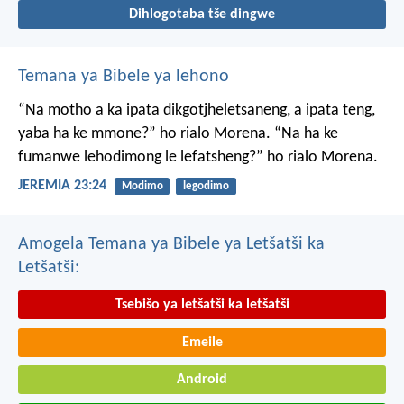
Dihlogotaba tše dingwe
Temana ya Bibele ya lehono
“Na motho a ka ipata
dikgotjheletsaneng,
a ipata teng,
yaba ha ke mmone?”
ho rialo Morena.
“Na ha ke
fumanwe
lehodimong le lefatsheng?”
ho rialo Morena.
JEREMIA 23:24
Modimo
legodimo
Amogela Temana ya Bibele ya Letšatši ka
Letšatši:
Tsebišo ya letšatši ka letšatši
Emeile
Android