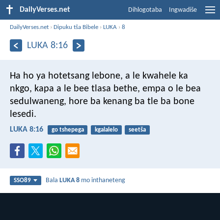
DailyVerses.net
Dihlogotaba
Ingwadiše
DailyVerses.net
›
Dipuku tša Bibele
›
LUKA
›
8
LUKA 8:16
Ha ho ya hotetsang lebone, a le kwahele ka
nkgo, kapa a le bee tlasa bethe, empa o le bea
sedulwaneng, hore ba kenang ba tle ba bone
lesedi.
LUKA 8:16
go tshepega
kgalalelo
seetša
Bala
LUKA 8
mo inthaneteng
SSO89