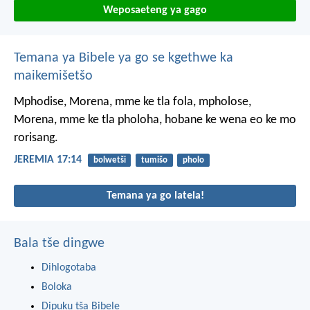
Weposaeteng ya gago
Temana ya Bibele ya go se kgethwe ka
maikemišetšo
Mphodise, Morena,
mme ke tla fola,
mpholose,
Morena,
mme ke tla pholoha,
hobane ke wena eo ke mo
rorisang.
JEREMIA 17:14
bolwetši
tumišo
pholo
Temana ya go latela!
Bala tše dingwe
Dihlogotaba
Boloka
Dipuku tša Bibele