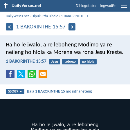
DailyVerses.net
Dihlogotaba
Ingwadiše
DailyVerses.net
›
Dipuku tša Bibele
›
1 BAKORINTHE
›
15
1 BAKORINTHE 15:57
Ha ho le jwalo, a re leboheng Modimo ya re
neileng ho hlola ka Morena wa rona Jesu Kreste.
1 BAKORINTHE 15:57
Jesu
tebogo
go hlola
Bala
1 BAKORINTHE 15
mo inthaneteng
SSO89