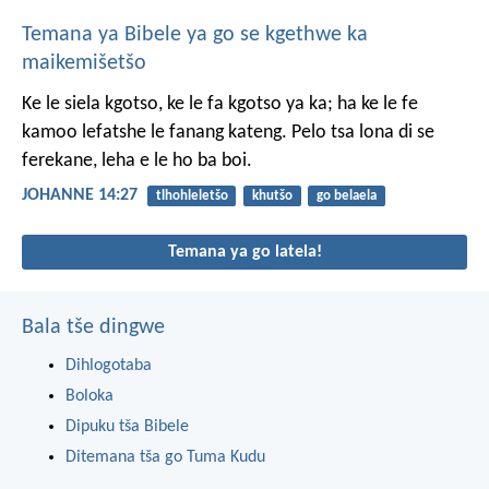
Temana ya Bibele ya go se kgethwe ka
maikemišetšo
Ke le siela kgotso, ke le fa kgotso ya ka; ha ke le fe
kamoo lefatshe le fanang kateng. Pelo tsa lona di se
ferekane, leha e le ho ba boi.
JOHANNE 14:27
tlhohleletšo
khutšo
go belaela
Temana ya go latela!
Bala tše dingwe
Dihlogotaba
Boloka
Dipuku tša Bibele
Ditemana tša go Tuma Kudu