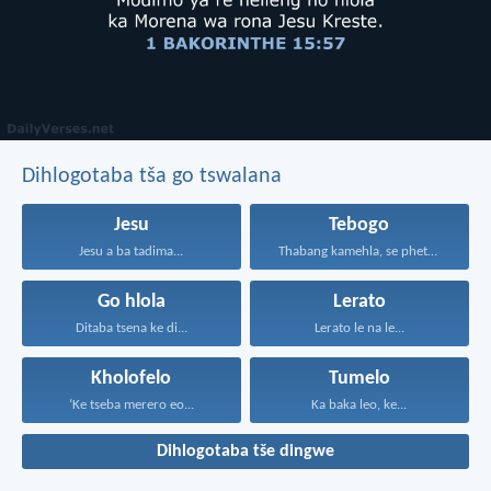
Dihlogotaba tša go tswalana
Jesu
Tebogo
Jesu a ba tadima...
Thabang kamehla, se phetseng...
Go hlola
Lerato
Ditaba tsena ke di...
Lerato le na le...
Kholofelo
Tumelo
‘Ke tseba merero eo...
Ka baka leo, ke...
Dihlogotaba tše dingwe