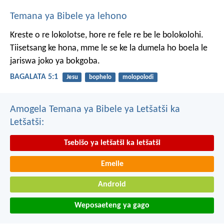
Temana ya Bibele ya lehono
Kreste o re lokolotse, hore re fele re be le bolokolohi.
Tiisetsang ke hona, mme le se ke la dumela ho boela le
jariswa joko ya bokgoba.
BAGALATA 5:1
Jesu
bophelo
molopolodi
Amogela Temana ya Bibele ya Letšatši ka
Letšatši:
Tsebišo ya letšatši ka letšatši
Emeile
Android
Weposaeteng ya gago