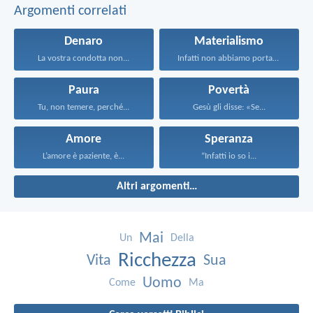
Argomenti correlati
Denaro
Materialismo
La vostra condotta non...
Infatti non abbiamo portato...
Paura
Povertà
Tu, non temere, perché...
Gesù gli disse: «Se...
Amore
Speranza
L’amore è paziente, è...
“Infatti io so i...
Altri argomenti…
Mai
Un
Della
Ricchezza
Vita
Sua
Uomo
Come
Ma