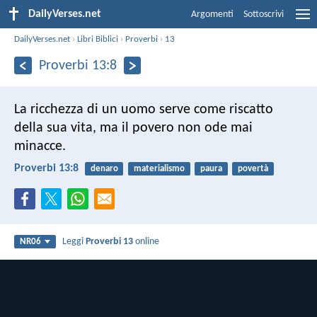
DailyVerses.net
Argomenti
Sottoscrivi
DailyVerses.net
›
Libri Biblici
›
Proverbi
›
13
Proverbi 13:8
La ricchezza di un uomo serve come riscatto
della sua vita,
ma il povero non ode mai
minacce.
Proverbi 13:8
denaro
materialismo
paura
povertà
Leggi
Proverbi 13
online
NR06