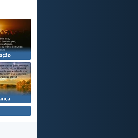
ação
ança