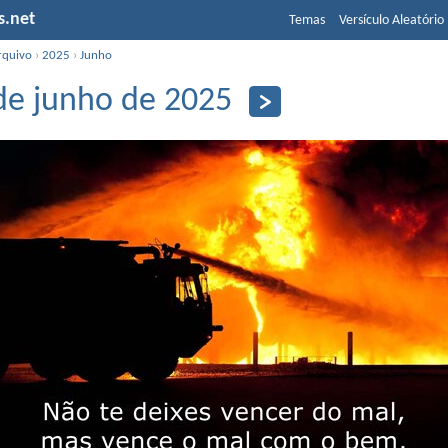
s.net
Temas
Versículo Aleatório
rquivo
›
2025
›
Junho
de junho de 2025