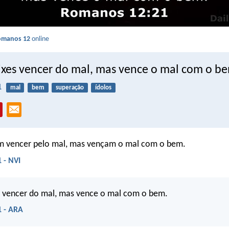
omanos 12
online
ixes vencer do mal, mas vence o mal com o b
1
mal
bem
superação
ídolos
m vencer pelo mal, mas vençam o mal com o bem.
 - NVI
s vencer do mal, mas vence o mal com o bem.
 - ARA