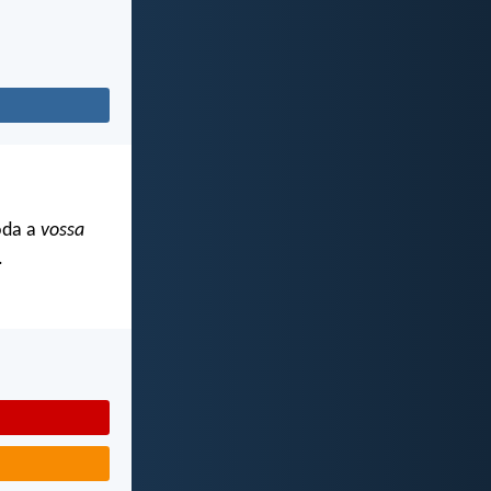
oda a
vossa
.