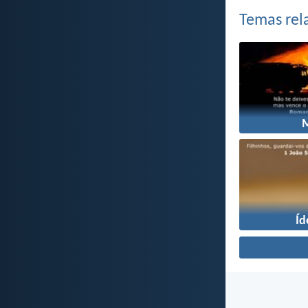
Temas rel
Íd