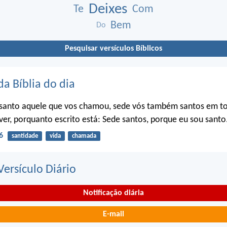
Deixes
Te
Com
Bem
Do
Pesquisar versículos Bíblicos
da Bíblia do dia
santo aquele que vos chamou, sede vós também santos em t
ver, porquanto escrito está: Sede santos, porque eu sou santo
6
santidade
vida
chamada
ersículo Diário
Notificação diária
E-mail