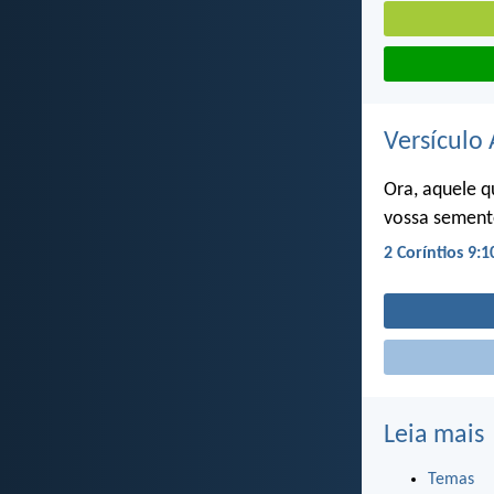
Versículo 
Ora, aquele 
vossa semente
2 Coríntios 9:1
Leia mais
Temas