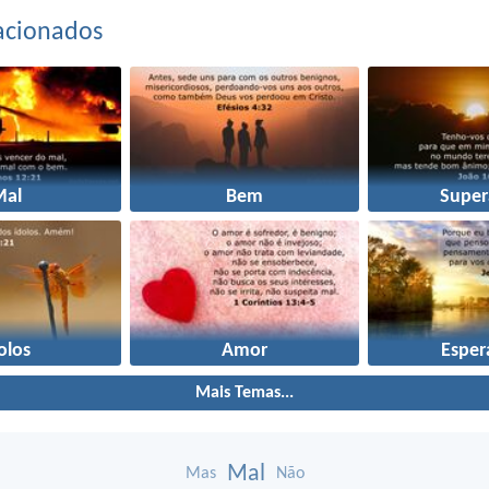
acionados
Mal
Bem
Super
olos
Amor
Esper
Mais Temas...
Mal
Mas
Não