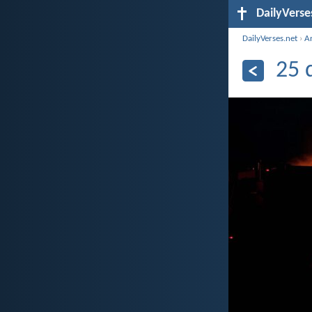
DailyVerse
DailyVerses.net
›
A
25 