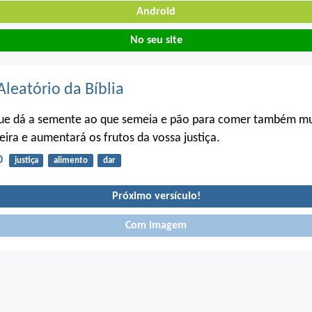
Android
No seu site
Aleatório da Bíblia
que dá a semente ao que semeia e pão para comer também mul
ira e aumentará os frutos da vossa justiça.
0
justiça
alimento
dar
Próximo versículo!
Com imagem