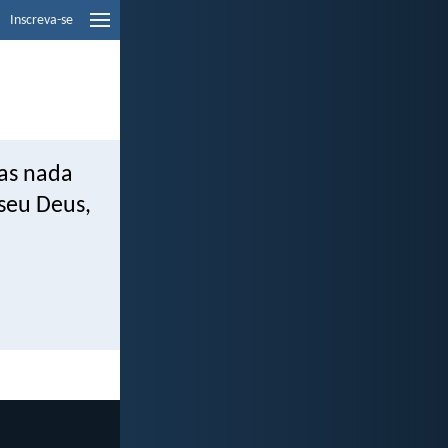
Inscreva-se
las nada
 seu Deus,