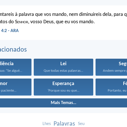
tareis à palavra que vos mando, nem diminuireis dela, para q
tos do S
enhor
, vosso Deus, que eu vos mando.
4:2 - ARA
acionados
iência
Lei
Seg
Respondeu Jesus: “Se alguém...
Que todas estas palavras...
mor
Esperança
F
 paciente...
‘Porque sou eu que...
Portanto, eu 
Mais Temas...
Palavras
Lhes
Seu