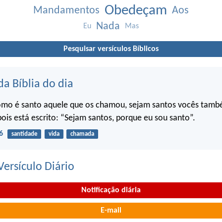
Obedeçam
Mandamentos
Aos
Nada
Eu
Mas
Pesquisar versículos Bíblicos
da Bíblia do dia
omo é santo aquele que os chamou, sejam santos vocês tam
pois está escrito: “Sejam santos, porque eu sou santo”.
6
santidade
vida
chamada
ersículo Diário
Notificação diária
E-mail