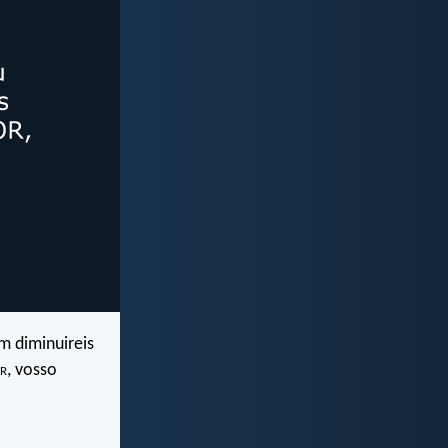
m diminuireis
r
, vosso