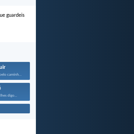
ue guardeis
uir
Andem sempre pelo caminho...
é
lhes digo...