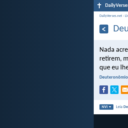
DailyVerse
DailyVerses.net
›
Li
Deu
Nada acre
retirem, 
que eu lh
Deuteronômio
Leia
De
NVI