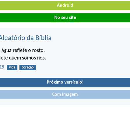
Android
No seu site
Aleatório da Bíblia
água reflete o rosto,
flete quem somos nós.
19
vida
coração
Próximo versículo!
Com imagem