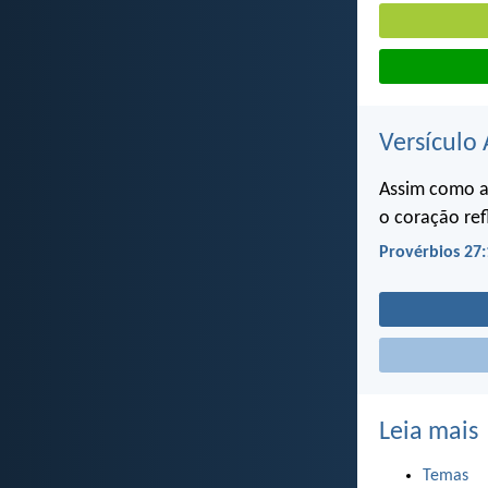
Versículo 
Assim como a 
o coração re
Provérbios 27:
Leia mais
Temas