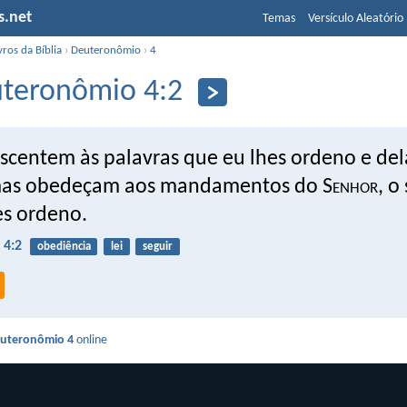
s.net
Temas
Versículo Aleatório
vros da Bíblia
›
Deuteronômio
›
4
teronômio 4:2
scentem às palavras que eu lhes ordeno e de
mas obedeçam aos mandamentos do S
enhor
, o
es ordeno.
 4:2
obediência
lei
seguir
uteronômio 4
online