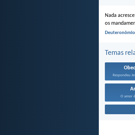
Nada acrescen
os mandamen
Deuteronômio 
Temas rel
Obed
A
O amor é