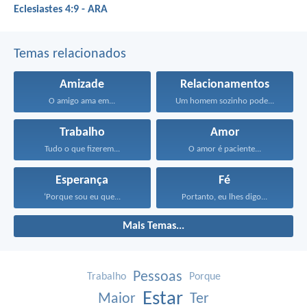
Eclesiastes 4:9 - ARA
Temas relacionados
Amizade
Relacionamentos
O amigo ama em...
Um homem sozinho pode...
Trabalho
Amor
Tudo o que fizerem...
O amor é paciente...
Esperança
Fé
‘Porque sou eu que...
Portanto, eu lhes digo...
Mais Temas...
Pessoas
Trabalho
Porque
Estar
Maior
Ter