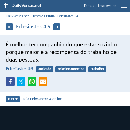
DailyVerses.net
Temas
Inscreva-se
DailyVerses.net
›
Livros da Bíblia
›
Eclesiastes
›
4
Eclesiastes 4:9
É melhor ter companhia do que estar sozinho,
porque maior é a recompensa do trabalho de
duas pessoas.
Eclesiastes 4:9
amizade
relacionamentos
trabalho
Leia
Eclesiastes 4
online
NVI