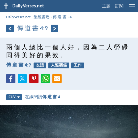
DailyVerses.net
主題
訂閱
DailyVerses.net
›
聖經書卷
›
傳 道 書
›
4
傳 道 書 4:9
兩 個 人 總 比 一 個 人 好 ， 因 為 二 人 勞 碌
同 得 美 好 的 果 效 。
傳 道 書 4:9
友誼
人際關係
工作
在線閱讀
傳 道 書 4
CUV