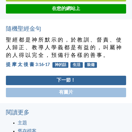
在您的網站上
隨機聖經金句
聖 經 都 是 神 所 默 示 的 ， 於 教 訓 、 督 責 、 使
人 歸 正 、 教 導 人 學 義 都 是 有 益 的 ， 叫 屬 神
的 人 得 以 完 全 ， 預 備 行 各 樣 的 善 事 。
提 摩 太 後 書 3:16-17
神的話
生活
裝備
下一節！
有圖片
閱讀更多
主題
舊存檔案