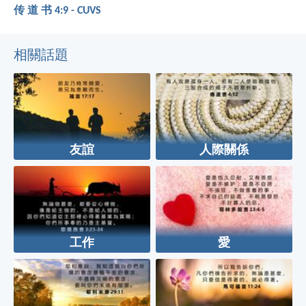
传 道 书 4:9 - CUVS
相關話題
友誼
人際關係
工作
愛