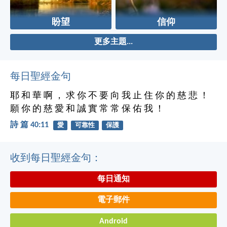
盼望
信仰
更多主題...
每日聖經金句
耶 和 華 啊 ， 求 你 不 要 向 我 止 住 你 的 慈 悲 ！
願 你 的 慈 愛 和 誠 實 常 常 保 佑 我 ！
詩 篇 40:11
愛
可靠性
保護
收到每日聖經金句：
每日通知
電子郵件
Android