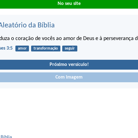
No seu site
Aleatório da Bíblia
duza o coração de vocês ao amor de Deus e à perseverança de
ses 3:5
amor
transformação
seguir
Próximo versículo!
Com imagem
 Bíblia