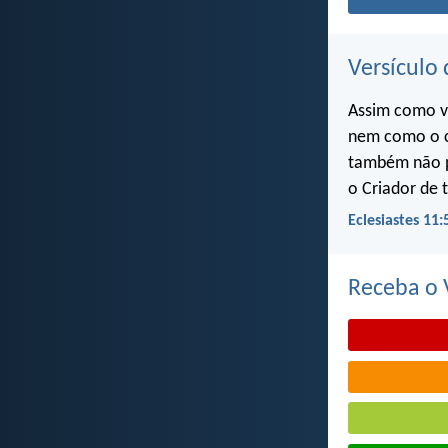
Versículo 
Assim como v
nem como o c
também não p
o Criador de 
Eclesiastes 11:
Receba o V