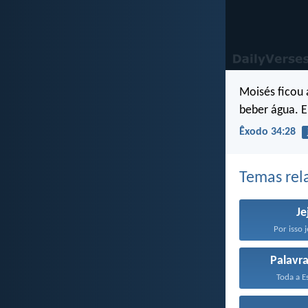
Moisés ficou 
beber água. E
Êxodo 34:28
Temas rel
J
Por isso 
Palavr
Toda a Es