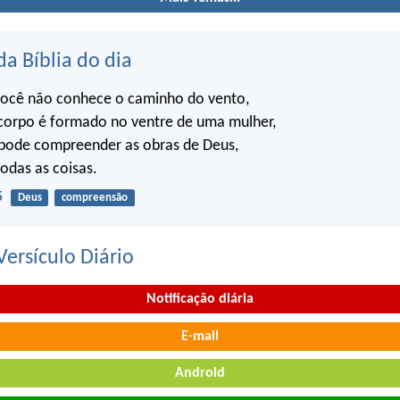
da Bíblia do dia
ocê não conhece o caminho do vento,
orpo é formado no ventre de uma mulher,
ode compreender as obras de Deus,
todas as coisas.
5
Deus
compreensão
ersículo Diário
Notificação diária
E-mail
Android