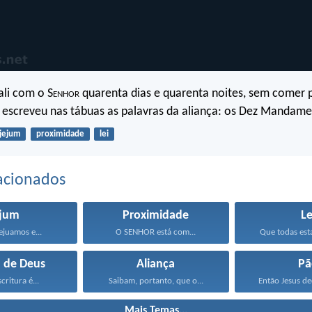
ali com o S
enhor
quarenta dias e quarenta noites, sem comer 
 escreveu nas tábuas as palavras da aliança: os Dez Mandame
jejum
proximidade
lei
acionados
ejum
Proximidade
Le
jejuamos e...
O SENHOR está com...
Que todas esta
a de Deus
Aliança
Pã
critura é...
Saibam, portanto, que o...
Então Jesus dec
Mais Temas...