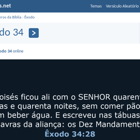
s.net
Temas
Versículo Aleatório
vros da Bíblia
›
Êxodo
do 34
odo 34
online