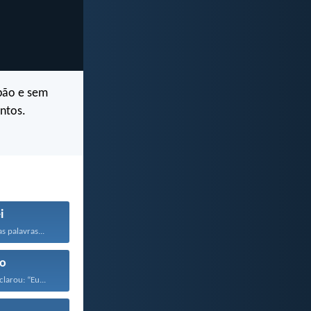
pão e sem
ntos.
i
s palavras...
o
larou: “Eu...