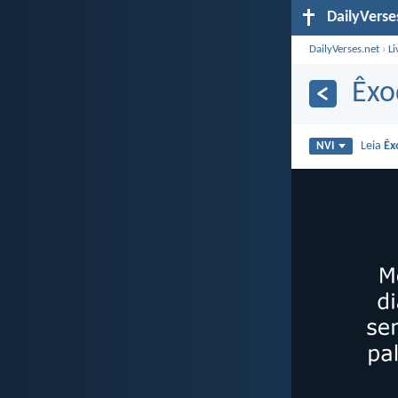
DailyVerse
DailyVerses.net
›
Li
Êxo
Leia
Êx
NVI