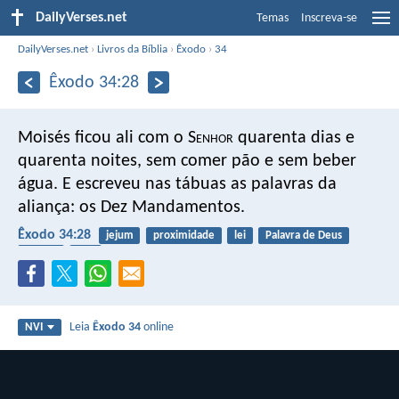
DailyVerses.net
Temas
Inscreva-se
DailyVerses.net
›
Livros da Bíblia
›
Êxodo
›
34
Êxodo 34:28
Moisés ficou ali com o S
enhor
quarenta dias e
quarenta noites, sem comer pão e sem beber
água. E escreveu nas tábuas as palavras da
aliança: os Dez Mandamentos.
Êxodo 34:28
jejum
proximidade
lei
Palavra de Deus
aliança
pão
Leia
Êxodo 34
online
NVI