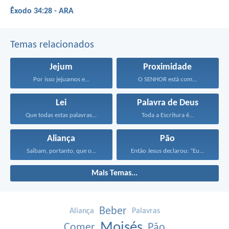
Êxodo 34:28 - ARA
Temas relacionados
Jejum
Proximidade
Por isso jejuamos e...
O SENHOR está com...
Lei
Palavra de Deus
Que todas estas palavras...
Toda a Escritura é...
Aliança
Pão
Saibam, portanto, que o...
Então Jesus declarou: “Eu...
Mais Temas...
Beber
Aliança
Palavras
Moisés
Comer
Pão