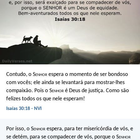
Contudo, o S
enhor
espera o momento de ser bondoso
com vocês;
ele ainda se levantará para mostrar-lhes
compaixão.
Pois o S
enhor
é Deus de justiça.
Como são
felizes todos os que nele esperam!
Isaías 30:18 - NVI
Por isso, o S
enhor
espera, para ter misericórdia de vós, e
se detém, para se compadecer de vós, porque o S
enhor