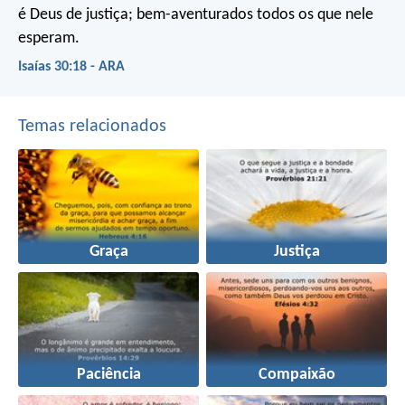
é Deus de justiça; bem-aventurados todos os que nele
esperam.
Isaías 30:18 - ARA
Temas relacionados
Graça
Justiça
Paciência
Compaixão