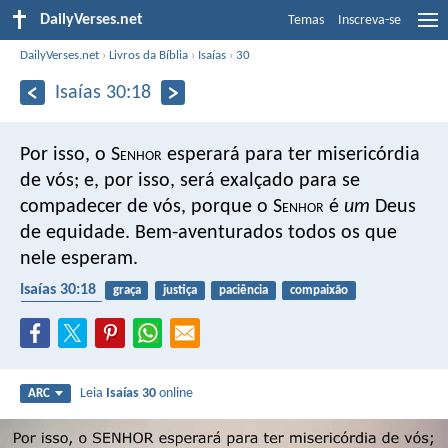
DailyVerses.net
Temas
Inscreva-se
DailyVerses.net
›
Livros da Bíblia
›
Isaías
›
30
Isaías 30:18
Por isso, o S
enhor
esperará para ter misericórdia
de vós;
e, por isso, será exalçado para se
compadecer de vós,
porque o S
enhor
é
um
Deus
de equidade.
Bem-aventurados todos os que
nele esperam.
Isaías 30:18
graça
justiça
paciência
compaixão
misericórdia
Leia
Isaías 30
online
ARC