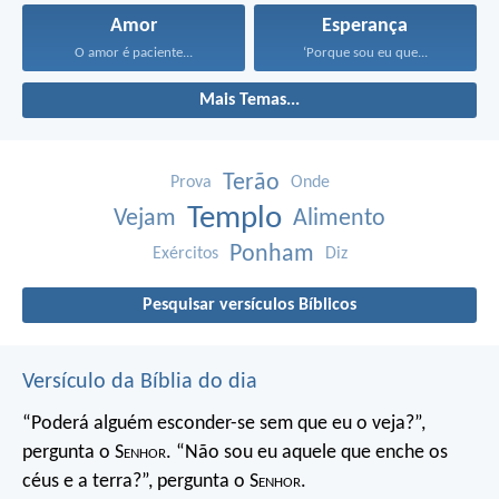
Amor
Esperança
O amor é paciente...
‘Porque sou eu que...
Mais Temas...
Terão
Prova
Onde
Templo
Vejam
Alimento
Ponham
Exércitos
Diz
Pesquisar versículos Bíblicos
Versículo da Bíblia do dia
“Poderá alguém esconder-se
sem que eu o veja?”,
pergunta o S
enhor
.
“Não sou eu aquele que enche os
céus e a terra?”,
pergunta o S
enhor
.