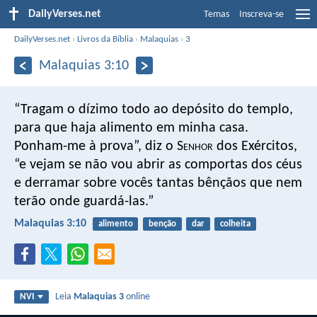
DailyVerses.net
Temas
Inscreva-se
DailyVerses.net
›
Livros da Bíblia
›
Malaquias
›
3
Malaquias 3:10
“Tragam o dízimo todo ao depósito do templo,
para que haja alimento em minha casa.
Ponham-me à prova”, diz o S
enhor
dos Exércitos,
“e vejam se não vou abrir as comportas dos céus
e derramar sobre vocês tantas bênçãos que nem
terão onde guardá-las.”
Malaquias 3:10
alimento
benção
dar
colheita
Leia
Malaquias 3
online
NVI