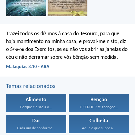
Trazei todos os dízimos à casa do Tesouro, para que
haja mantimento na minha casa; e provai-me nisto, diz
o S
enhor
dos Exércitos, se eu não vos abrir as janelas do
céu e não derramar sobre vós bênção sem medida.
Malaquias 3:10 - ARA
Temas relacionados
Alimento
Benção
Porque ele sacia o...
O SENHOR te abençoe...
Dar
Colheita
Cada um dê conforme...
Aquele que supre a...