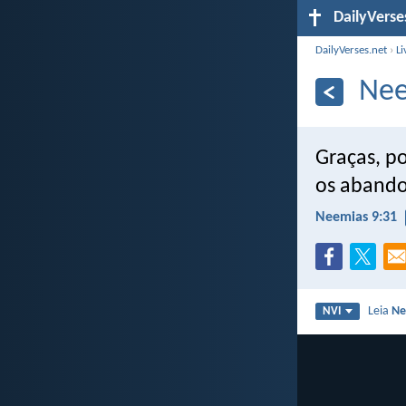
DailyVerse
DailyVerses.net
›
Li
Nee
Graças, p
os abando
Neemias 9:31
Leia
Ne
NVI