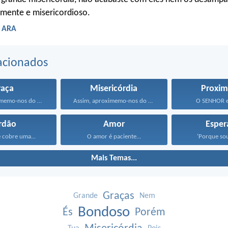
emente e misericordioso.
- ARA
acionados
raça
Misericórdia
Proxim
Assim, aproximemo-nos do trono...
Assim, aproximemo-nos do trono...
O SENHOR e
rdão
Amor
Esper
 cobre uma...
O amor é paciente...
‘Porque sou
Mais Temas...
Graças
Grande
Nem
Bondoso
És
Porém