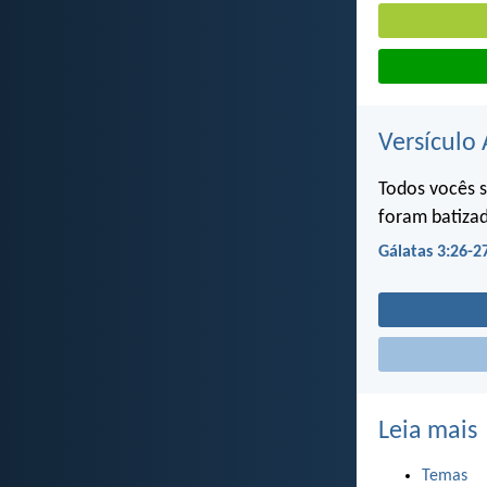
Versículo 
Todos vocês s
foram batizad
Gálatas 3:26-2
Leia mais
Temas