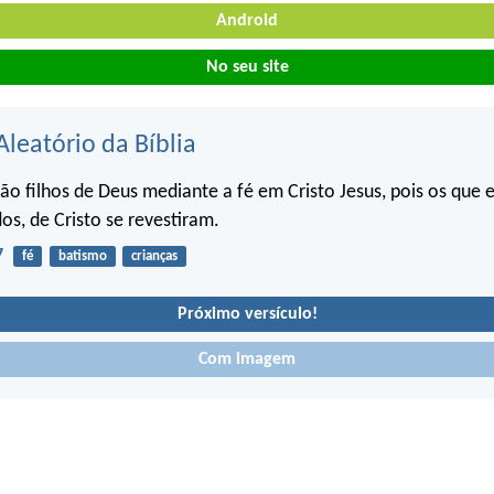
Android
No seu site
Aleatório da Bíblia
ão filhos de Deus mediante a fé em Cristo Jesus, pois os que 
os, de Cristo se revestiram.
7
fé
batismo
crianças
Próximo versículo!
Com imagem