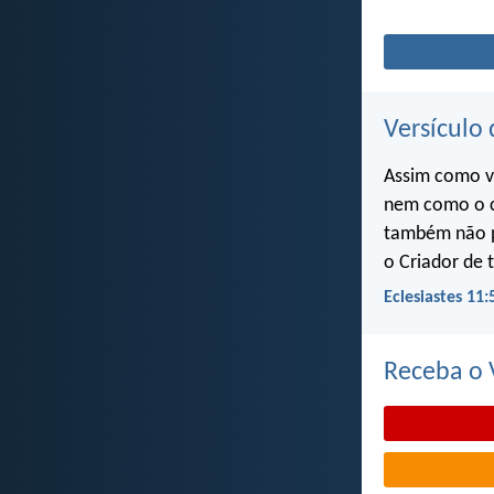
Versículo 
Assim como v
nem como o c
também não p
o Criador de 
Eclesiastes 11:
Receba o V