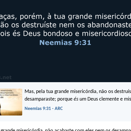
Mas, pela tua grande misericórdia, não os destruí
desamparaste; porque
és um
Deus clemente e mis
Neemias 9:31 - ARC
 grande misericórdia, não acabaste com eles nem os desampa