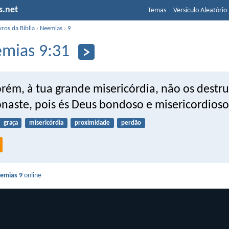
s.net
Temas
Versículo Aleatório
vros da Bíblia
›
Neemias
›
9
mias 9:31
orém, à tua grande misericórdia, não os destr
naste, pois és Deus bondoso e misericordioso
graça
misericórdia
proximidade
perdão
emias 9
online