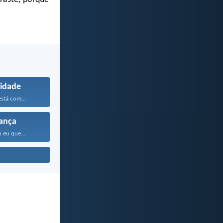
idade
stá com...
ança
 eu que...