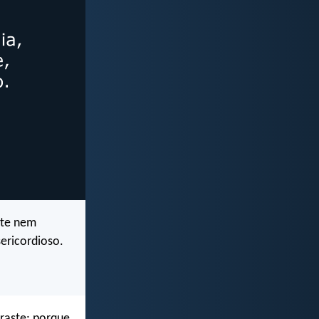
ste nem
ericordioso.
raste; porque