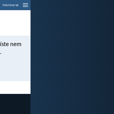
Inscreva-se
uíste nem
.