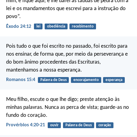
mim, e fique aqui; e lhe darei as tábuas de pedra com a
lei e os mandamentos que escrevi para a instrução do
povo”.
Êxodo 24:12
lei
obediência
recebimento
Pois tudo o que foi escrito no passado, foi escrito para
nos ensinar, de forma que, por meio da perseverança e
do bom ânimo procedentes das Escrituras,
mantenhamos a nossa esperança.
Romanos 15:4
Palavra de Deus
encorajamento
esperança
Meu filho, escute o que lhe digo;
preste atenção às
minhas palavras.
Nunca as perca de vista;
guarde-as no
fundo do coração.
Provérbios 4:20-21
ouvir
Palavra de Deus
coração