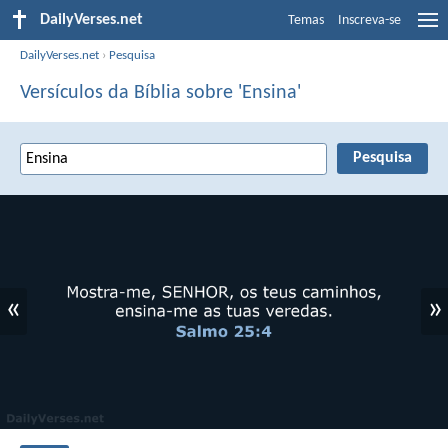
DailyVerses.net
Temas
Inscreva-se
DailyVerses.net
›
Pesquisa
Versículos da Bíblia sobre 'Ensina'
«
»