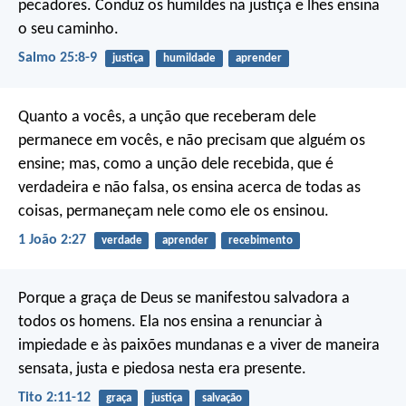
pecadores.
Conduz os humildes na justiça
e lhes ensina
o seu caminho.
Salmo 25:8-9
justiça
humildade
aprender
Quanto a vocês, a unção que receberam dele
permanece em vocês, e não precisam que alguém os
ensine; mas, como a unção dele recebida, que é
verdadeira e não falsa, os ensina acerca de todas as
coisas, permaneçam nele como ele os ensinou.
1 João 2:27
verdade
aprender
recebimento
Porque a graça de Deus se manifestou salvadora a
todos os homens. Ela nos ensina a renunciar à
impiedade e às paixões mundanas e a viver de maneira
sensata, justa e piedosa nesta era presente.
Tito 2:11-12
graça
justiça
salvação