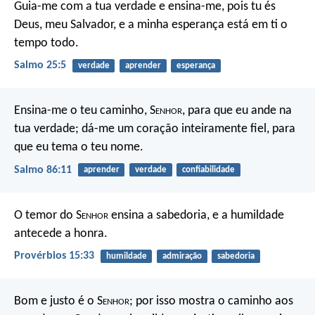
Guia-me com a tua verdade e ensina-me,
pois tu és
Deus, meu Salvador,
e a minha esperança está em ti o
tempo todo.
Salmo 25:5
verdade
aprender
esperança
Ensina-me o teu caminho, S
enhor
,
para que eu ande na
tua verdade;
dá-me um coração inteiramente fiel,
para
que eu tema o teu nome.
Salmo 86:11
aprender
verdade
confiabilidade
O temor do S
enhor
ensina a sabedoria,
e a humildade
antecede a honra.
Provérbios 15:33
humildade
admiração
sabedoria
Bom e justo é o S
enhor
;
por isso mostra o caminho aos