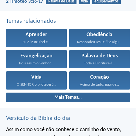
2 Timóteo 3:16-17
Palavra de Deus
vida
equipamentos
Temas relacionados
Aprender
Obediência
Eu o instruirei e...
Respondeu Jesus: “Se alguém...
Evangelização
Palavra de Deus
Pois assim o Senhor...
Toda a Escritura é...
Vida
Coração
O SENHOR o protegerá...
Acima de tudo, guarde...
Mais Temas...
Versículo da Bíblia do dia
Assim como você não conhece o caminho do vento,