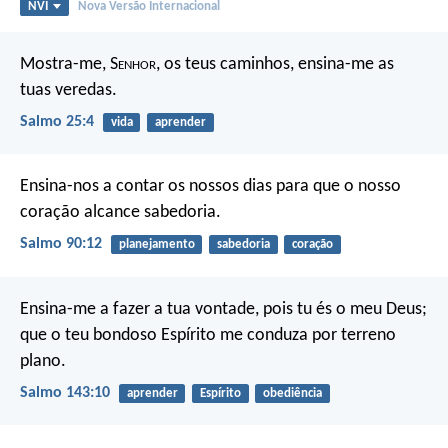
NVI
Nova Versão Internacional
Mostra-me, S
enhor
, os teus caminhos,
ensina-me as
tuas veredas.
Salmo 25:4
vida
aprender
Ensina-nos a contar os nossos dias
para que o nosso
coração alcance sabedoria.
Salmo 90:12
planejamento
sabedoria
coração
Ensina-me a fazer a tua vontade,
pois tu és o meu Deus;
que o teu bondoso Espírito
me conduza por terreno
plano.
Salmo 143:10
aprender
Espírito
obediência