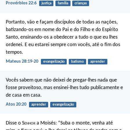
Provérbios 22:6
justiça
família
crianças
Portanto, vão e façam discípulos de todas as nações,
batizando-os em nome do Pai e do Filho e do Espírito
Santo, ensinando-os a obedecer a tudo o que eu lhes
ordenei. E eu estarei sempre com vocês, até o fim dos
tempos.
Mateus 28:19-20
evangelização
batismo
aprender
Vocês sabem que não deixei de pregar-lhes nada que
fosse proveitoso, mas ensinei-lhes tudo publicamente e
de casa em casa.
Atos 20:20
aprender
evangelização
Disse o S
enhor
a Moisés: “Suba o monte, venha até