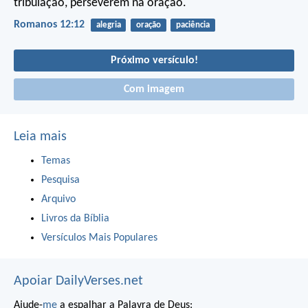
tribulação, perseverem na oração.
Romanos 12:12
alegria
oração
paciência
Próximo versículo!
Com imagem
Leia mais
Temas
Pesquisa
Arquivo
Livros da Bíblia
Versículos Mais Populares
Apoiar DailyVerses.net
Ajude-
me
a espalhar a Palavra de Deus: