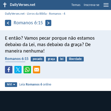
DailyVerses.net
Temas
Inscreva-se
DailyVerses.net
›
Livros da Bíblia
›
Romanos
›
6
Romanos 6:15
E então? Vamos pecar porque não estamos
debaixo da Lei, mas debaixo da graça? De
maneira nenhuma!
Romanos 6:15
pecado
graça
lei
liberdade
misericórdia
Leia
Romanos 6
online
NVI