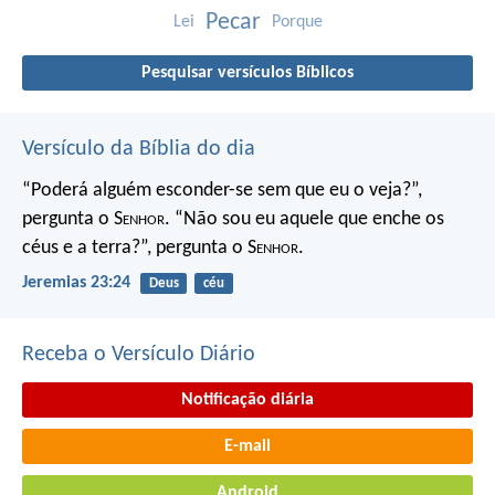
Pecar
Lei
Porque
Pesquisar versículos Bíblicos
Versículo da Bíblia do dia
“Poderá alguém esconder-se
sem que eu o veja?”,
pergunta o S
enhor
.
“Não sou eu aquele que enche os
céus e a terra?”,
pergunta o S
enhor
.
Jeremias 23:24
Deus
céu
Receba o Versículo Diário
Notificação diária
E-mail
Android