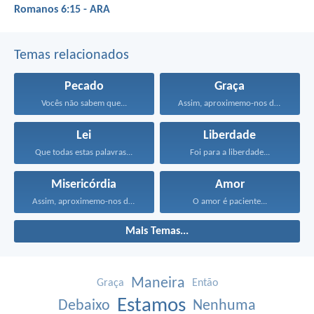
Romanos 6:15 - ARA
Temas relacionados
Pecado
Graça
Vocês não sabem que...
Assim, aproximemo-nos do trono...
Lei
Liberdade
Que todas estas palavras...
Foi para a liberdade...
Misericórdia
Amor
Assim, aproximemo-nos do trono...
O amor é paciente...
Mais Temas...
Maneira
Graça
Então
Estamos
Debaixo
Nenhuma