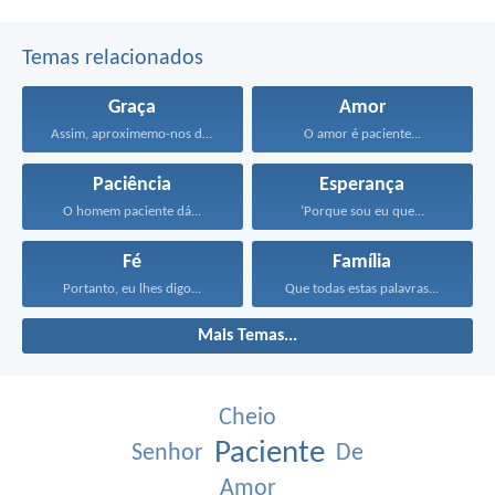
Temas relacionados
Graça
Amor
Assim, aproximemo-nos do trono...
O amor é paciente...
Paciência
Esperança
O homem paciente dá...
‘Porque sou eu que...
Fé
Família
Portanto, eu lhes digo...
Que todas estas palavras...
Mais Temas...
Cheio
Paciente
Senhor
De
Amor