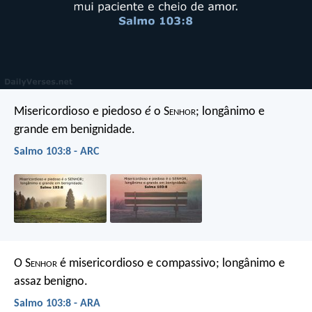
Misericordioso e piedoso
é
o S
enhor
;
longânimo e
grande em benignidade.
Salmo 103:8 - ARC
O S
enhor
é misericordioso e compassivo;
longânimo e
assaz benigno.
Salmo 103:8 - ARA