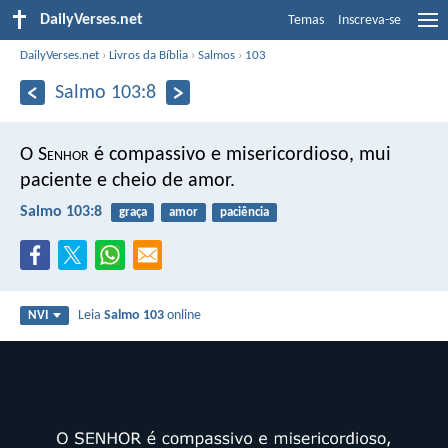
DailyVerses.net
Temas
Inscreva-se
DailyVerses.net
›
Livros da Bíblia
›
Salmos
›
103
Salmo 103:8
O S
enhor
é compassivo e misericordioso,
mui
paciente e cheio de amor.
Salmo 103:8
graça
amor
paciência
Leia
Salmo 103
online
NVI