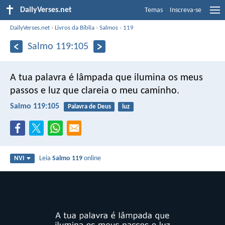
DailyVerses.net
Temas
Inscreva-se
DailyVerses.net
›
Livros da Bíblia
›
Salmos
›
119
Salmo 119:105
A tua palavra é lâmpada que ilumina os meus
passos
e luz que clareia o meu caminho.
Salmo 119:105
Palavra de Deus
luz
Leia
Salmo 119
online
NVI