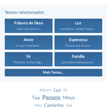
Temas relacionados
Palavra de Deus
Luz
Toda a Escritura é...
Levante-se, refulja! Porque chegou...
Amor
Esperança
O amor é paciente...
‘Porque sou eu que...
Fé
Família
Portanto, eu lhes digo...
Que todas estas palavras...
Mais Temas...
Luz
Palavra
Os
Passos
Tua
Meus
Caminho
Meu
Que