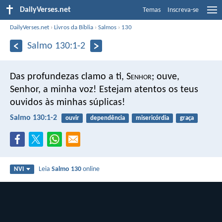
DailyVerses.net
Temas
Inscreva-se
DailyVerses.net
›
Livros da Bíblia
›
Salmos
›
130
Salmo 130:1-2
Das profundezas clamo a ti, S
enhor
;
ouve,
Senhor, a minha voz!
Estejam atentos os teus
ouvidos às minhas súplicas!
Salmo 130:1-2
ouvir
dependência
misericórdia
graça
Leia
Salmo 130
online
NVI