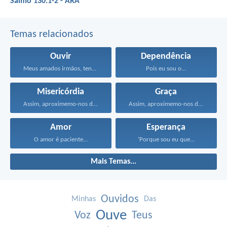
Salmo 130:1-2 - ARA
Temas relacionados
Ouvir
Dependência
Meus amados irmãos, tenham...
Pois eu sou o...
Misericórdia
Graça
Assim, aproximemo-nos do trono...
Assim, aproximemo-nos do trono...
Amor
Esperança
O amor é paciente...
‘Porque sou eu que...
Mais Temas...
Ouvidos
Minhas
Das
Ouve
Voz
Teus