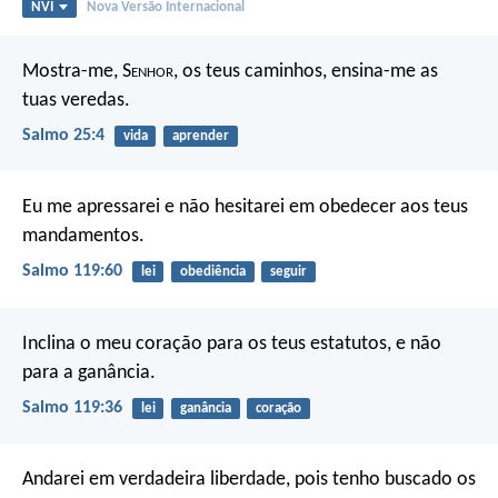
NVI
Nova Versão Internacional
Mostra-me, S
enhor
, os teus caminhos,
ensina-me as
tuas veredas.
Salmo 25:4
vida
aprender
Eu me apressarei e não hesitarei
em obedecer aos teus
mandamentos.
Salmo 119:60
lei
obediência
seguir
Inclina o meu coração para os teus estatutos,
e não
para a ganância.
Salmo 119:36
lei
ganância
coração
Andarei em verdadeira liberdade,
pois tenho buscado os