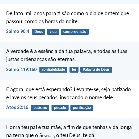
De fato, mil anos para ti
são como o dia de ontem que
passou,
como as horas da noite.
Salmo 90:4
Deus
vida
compreensão
A verdade é a essência da tua palavra,
e todas as tuas
justas ordenanças são eternas.
Salmo 119:160
confiabilidade
lei
Palavra de Deus
E agora, que está esperando? Levante-se, seja batizado
e lave os seus pecados, invocando o nome dele.
Atos 22:16
batismo
pecado
purificação
Honra teu pai e tua mãe, a fim de que tenhas vida longa
na terra que o S
enhor
, o teu Deus, te dá.