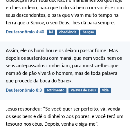
Obedeçam aos seus decretos e mandamentos que hoje
eu lhes ordeno, para que tudo vá bem com vocês e com
seus descendentes, e para que vivam muito tempo na
terra que o S
enhor
, o seu Deus, lhes dá para sempre.
Deuteronômio 4:40
lei
obediência
benção
Assim, ele os humilhou e os deixou passar fome. Mas
depois os sustentou com maná, que nem vocês nem os
seus antepassados conheciam, para mostrar-lhes que
nem só de pão viverá o homem, mas de toda palavra
que procede da boca do S
enhor
.
Deuteronômio 8:3
sofrimento
Palavra de Deus
vida
Jesus respondeu: “Se você quer ser perfeito, vá, venda
os seus bens e dê o dinheiro aos pobres, e você terá um
tesouro nos céus. Depois, venha e siga-me”.