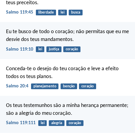
teus preceitos.
Salmo 119:45
liberdade
lei
busca
Eu te busco de todo o coração;
não permitas que eu me
desvie dos teus mandamentos.
Salmo 119:10
lei
justiça
coração
Conceda-te o desejo do teu coração
e leve a efeito
todos os teus planos.
Salmo 20:4
planejamento
benção
coração
Os teus testemunhos são a minha herança permanente;
são a alegria do meu coração.
Salmo 119:111
lei
alegria
coração