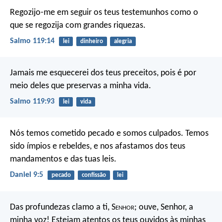
Regozijo-me em seguir os teus testemunhos
como o
que se regozija com grandes riquezas.
Salmo 119:14
lei
dinheiro
alegria
Jamais me esquecerei dos teus preceitos,
pois é por
meio deles que preservas a minha vida.
Salmo 119:93
lei
vida
Nós temos cometido pecado e somos culpados. Temos
sido ímpios e rebeldes, e nos afastamos dos teus
mandamentos e das tuas leis.
Daniel 9:5
pecado
confissão
lei
Das profundezas clamo a ti, S
enhor
;
ouve, Senhor, a
minha voz!
Estejam atentos os teus ouvidos às minhas