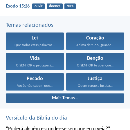
Êxodo 15:26
ouvir
doença
cura
Temas relacionados
Lei
Coração
Que todas estas palavras...
Acima de tudo, guarde...
Vida
Benção
O SENHOR o protegerá...
O SENHOR te abençoe...
Pecado
Justiça
Vocês não sabem que...
Quem segue a justiça...
Mais Temas...
Versículo da Bíblia do dia
“Poderá alguém esconder-se
sem que eu o veja?”,