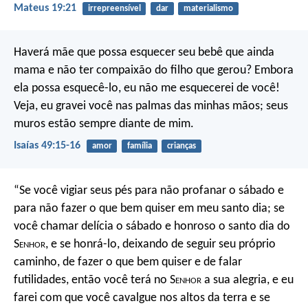
Mateus 19:21
irrepreensível
dar
materialismo
Haverá mãe que possa esquecer seu bebê que ainda
mama
e não ter compaixão do filho que gerou?
Embora
ela possa esquecê-lo,
eu não me esquecerei de você!
Veja, eu gravei você nas palmas das minhas mãos;
seus
muros estão sempre diante de mim.
Isaías 49:15-16
amor
família
crianças
“Se você vigiar seus pés para não profanar o sábado
e
para não fazer o que bem quiser em meu santo dia;
se
você chamar delícia o sábado
e honroso o santo dia do
S
enhor
,
e se honrá-lo, deixando de seguir seu próprio
caminho,
de fazer o que bem quiser e de falar
futilidades,
então você terá no S
enhor
a sua alegria,
e eu
farei com que você cavalgue nos altos da terra
e se