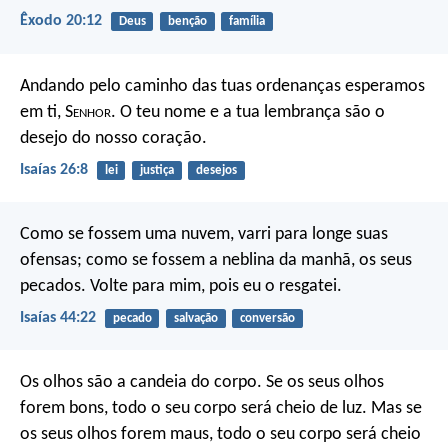
Êxodo 20:12
Deus
benção
família
Andando pelo caminho das tuas ordenanças
esperamos
em ti, S
enhor
.
O teu nome e a tua lembrança
são o
desejo do nosso coração.
Isaías 26:8
lei
justiça
desejos
Como se fossem uma nuvem,
varri para longe suas
ofensas;
como se fossem a neblina da manhã, os seus
pecados.
Volte para mim, pois eu o resgatei.
Isaías 44:22
pecado
salvação
conversão
Os olhos são a candeia do corpo. Se os seus olhos
forem bons, todo o seu corpo será cheio de luz. Mas se
os seus olhos forem maus, todo o seu corpo será cheio