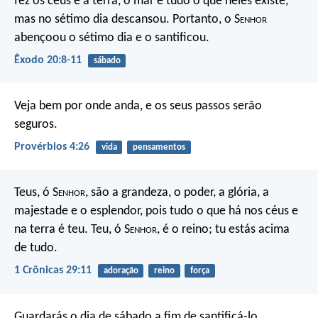
fez os céus e a terra, o mar e tudo o que neles existe,
mas no sétimo dia descansou. Portanto, o S
enhor
abençoou o sétimo dia e o santificou.
Êxodo 20:8-11
sábado
Veja bem por onde anda,
e os seus passos serão
seguros.
Provérbios 4:26
vida
pensamentos
Teus, ó S
enhor
, são a grandeza, o poder,
a glória, a
majestade e o esplendor,
pois tudo o que há nos céus e
na terra é teu.
Teu, ó S
enhor
, é o reino;
tu estás acima
de tudo.
1 Crônicas 29:11
adoração
reino
força
Guardarás o dia de sábado a fim de santificá-lo,