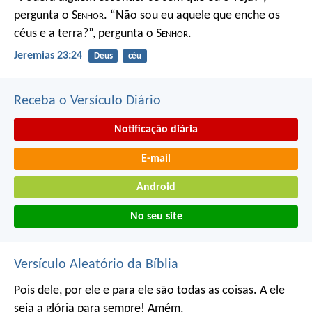
pergunta o S
enhor
.
“Não sou eu aquele que enche os
céus e a terra?”,
pergunta o S
enhor
.
Jeremias 23:24
Deus
céu
Receba o Versículo Diário
Notificação diária
E-mail
Android
No seu site
Versículo Aleatório da Bíblia
Pois dele, por ele e para ele são todas as coisas.
A ele
seja a glória para sempre! Amém.