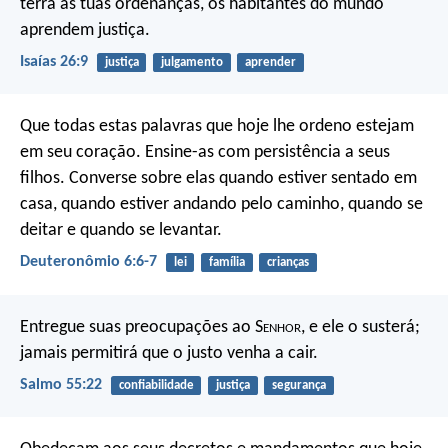
terra as tuas ordenanças,
os habitantes do mundo
aprendem justiça.
Isaías 26:9
justiça
julgamento
aprender
Que todas estas palavras que hoje lhe ordeno estejam
em seu coração. Ensine-as com persistência a seus
filhos. Converse sobre elas quando estiver sentado em
casa, quando estiver andando pelo caminho, quando se
deitar e quando se levantar.
Deuteronômio 6:6-7
lei
família
crianças
Entregue suas preocupações ao S
enhor
,
e ele o susterá;
jamais permitirá que o justo venha a cair.
Salmo 55:22
confiabilidade
justiça
segurança