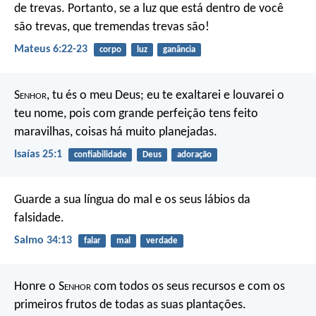
de trevas. Portanto, se a luz que está dentro de você
são trevas, que tremendas trevas são!
Mateus 6:22-23
corpo
luz
ganância
S
enhor
, tu és o meu Deus;
eu te exaltarei e louvarei o
teu nome,
pois com grande perfeição
tens feito
maravilhas,
coisas há muito planejadas.
Isaías 25:1
confiabilidade
Deus
adoração
Guarde a sua língua do mal
e os seus lábios da
falsidade.
Salmo 34:13
falar
mal
verdade
Honre o S
enhor
com todos os seus recursos
e com os
primeiros frutos de todas as suas plantações.