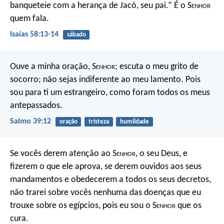
banqueteie com a herança de Jacó, seu pai.”
É o S
enhor
quem fala.
Isaías 58:13-14
sábado
Ouve a minha oração, S
enhor
;
escuta o meu grito de
socorro;
não sejas indiferente ao meu lamento.
Pois
sou para ti um estrangeiro,
como foram todos os meus
antepassados.
Salmo 39:12
oração
tristeza
humildade
Se vocês derem atenção ao S
enhor
, o seu Deus, e
fizerem o que ele aprova, se derem ouvidos aos seus
mandamentos e obedecerem a todos os seus decretos,
não trarei sobre vocês nenhuma das doenças que eu
trouxe sobre os egípcios, pois eu sou o S
enhor
que os
cura.