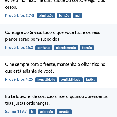
evite o mal.
Isso lhe dará saúde ao corpo
e vigor aos
ossos.
Provérbios 3:7-8
admiração
benção
mal
Consagre ao S
enhor
tudo o que você faz,
e os seus
planos serão bem-sucedidos.
Provérbios 16:3
confiança
planejamento
benção
Olhe sempre para a frente,
mantenha o olhar fixo no
que está adiante de você.
Provérbios 4:25
honestidade
confiabilidade
justiça
Eu te louvarei de coração sincero
quando aprender as
tuas justas ordenanças.
Salmo 119:7
lei
adoração
coração