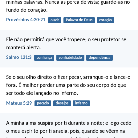
minhas palavras.
Nunca as perca de vista;
guarde-as no
fundo do coração.
Provérbios 4:20-21
ouvir
Palavra de Deus
coração
Ele não permitirá que você tropece;
o seu protetor se
manterá alerta.
Salmo 121:3
confiança
confiabilidade
dependência
Se o seu olho direito o fizer pecar, arranque-o e lance-o
fora. É melhor perder uma parte do seu corpo do que
ser todo ele lançado no inferno.
Mateus 5:29
pecado
desejos
inferno
A minha alma suspira por ti durante a noite;
e logo cedo
o meu espírito por ti anseia,
pois, quando se vêem na