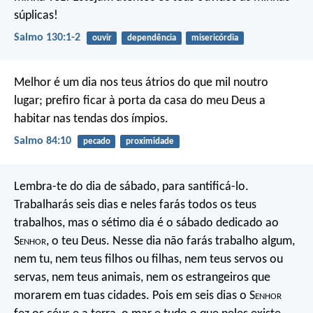
súplicas!
Salmo 130:1-2
ouvir
dependência
misericórdia
Melhor é um dia nos teus átrios
do que mil noutro
lugar;
prefiro ficar à porta da casa do meu Deus
a
habitar nas tendas dos ímpios.
Salmo 84:10
pecado
proximidade
Lembra-te do dia de sábado, para santificá-lo.
Trabalharás seis dias e neles farás todos os teus
trabalhos, mas o sétimo dia é o sábado dedicado ao
S
enhor
, o teu Deus. Nesse dia não farás trabalho algum,
nem tu, nem teus filhos ou filhas, nem teus servos ou
servas, nem teus animais, nem os estrangeiros que
morarem em tuas cidades. Pois em seis dias o S
enhor