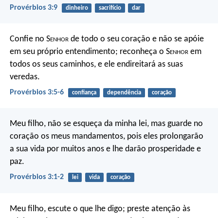
Provérbios 3:9
dinheiro
sacrifício
dar
Confie no S
enhor
de todo o seu coração
e não se apóie
em seu próprio entendimento;
reconheça o S
enhor
em
todos os seus caminhos,
e ele endireitará as suas
veredas.
Provérbios 3:5-6
confiança
dependência
coração
Meu filho, não se esqueça da minha lei,
mas guarde no
coração os meus mandamentos,
pois eles prolongarão
a sua vida por muitos anos
e lhe darão prosperidade e
paz.
Provérbios 3:1-2
lei
vida
coração
Meu filho, escute o que lhe digo;
preste atenção às