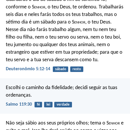
conforme o S
enhor
, o teu Deus, te ordenou. Trabalharás
seis dias e neles farás todos os teus trabalhos, mas o
sétimo dia é um sábado para o S
enhor
, o teu Deus.
Nesse dia não farás trabalho algum, nem tu nem teu
filho ou filha, nem o teu servo ou serva, nem o teu boi,
teu jumento ou qualquer dos teus animais, nem o
estrangeiro que estiver em tua propriedade; para que o
teu servo e a tua serva descansem como tu.
Deuteronômio 5:12-14
sábado
resto
Escolhi o caminho da fidelidade;
decidi seguir as tuas
ordenanças.
Salmo 119:30
fé
lei
verdade
Não seja sábio aos seus próprios olhos;
tema o S
enhor
e