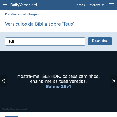
DailyVerses.net
Temas
Inscreva-se
DailyVerses.net
›
Pesquisa
Versículos da Bíblia sobre 'Teus'
«
»