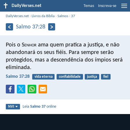
DailyVerses.net
Temas
Inscreva-se
DailyVerses.net
›
Livros da Bíblia
›
Salmos
›
37
Salmo 37:28
Pois o S
enhor
ama quem pratica a justiça,
e não
abandonará os seus fiéis.
Para sempre serão
protegidos,
mas a descendência dos ímpios será
eliminada.
Salmo 37:28
vida eterna
confiabilidade
justiça
fiel
Leia
Salmo 37
online
NVI