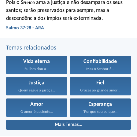
Pois o S
enhor
ama a justiça
e não desampara os seus
santos;
serão preservados para sempre,
mas a
descendência dos ímpios será exterminada.
Salmo 37:28 - ARA
Temas relacionados
Vida eterna
Confiabilidade
Eu lhes dou a...
Mas o Senhor é...
Justiça
Fiel
Quem segue a justiça...
Graças ao grande amor...
Amor
Esperança
O amor é paciente...
‘Porque sou eu que...
Mais Temas...