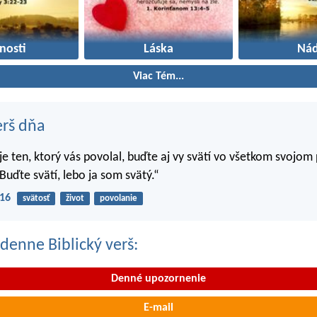
nosti
Láska
Nád
Viac Tém...
erš dňa
 je ten, ktorý vás povolal, buďte aj vy svätí vo všetkom svojom
Buďte svätí, lebo ja som svätý.“
-16
svätosť
život
povolanie
denne Biblický verš:
Denné upozornenie
E-mail