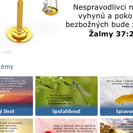
 témy
ý život
Spoľahlivosť
Spravod