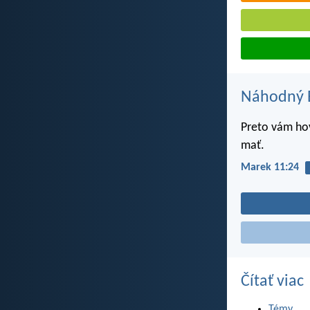
Náhodný B
Preto vám hovo
mať.
Marek 11:24
Čítať viac
Témy