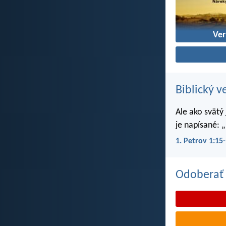
Ver
Biblický v
Ale ako svätý
je napísané: „
1. Petrov 1:15
Odoberať 