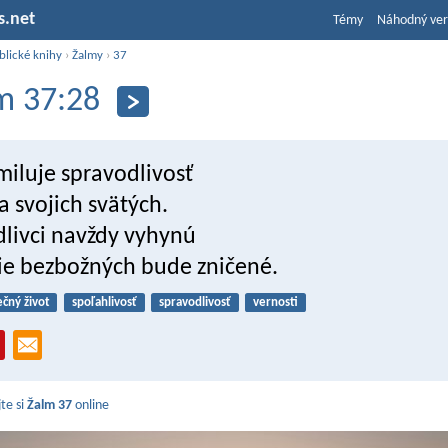
s.net
Témy
Náhodný ver
blické knihy
›
Žalmy
›
37
m 37:28
miluje spravodlivosť
 svojich svätých.
livci navždy vyhynú
ie bezbožných bude zničené.
ečný život
spoľahlivosť
spravodlivosť
vernosti
jte si
Žalm 37
online