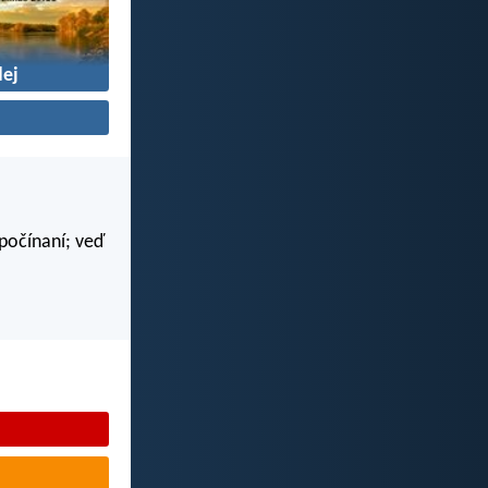
ej
 počínaní; veď