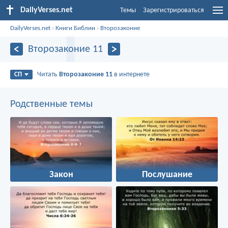
DailyVerses.net
Темы
Зарегистрироваться
DailyVerses.net
›
Книги Библии
›
Второзаконие
Второзаконие 11
Читать
Второзаконие 11
в интернете
СП
Родственные темы
Закон
Послушание